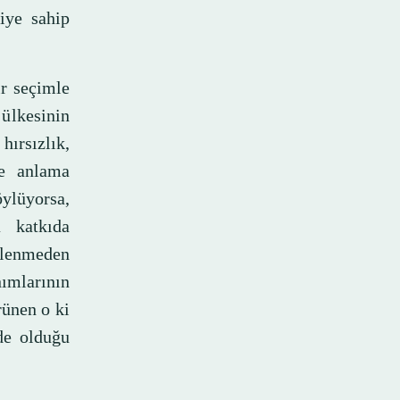
iye sahip
ir seçimle
 ülkesinin
hırsızlık,
e anlama
ylüyorsa,
a katkıda
slenmeden
nımlarının
rünen o ki
de olduğu