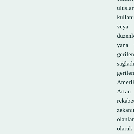
ulusla
kullan
veya 
düzenl
yana 
gerile
sağlad
gerile
Amerik
Artan 
rekabe
zekanın
olanla
olarak