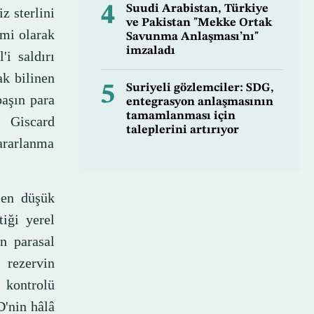
4
Suudi Arabistan, Türkiye
z sterlini
ve Pakistan "Mekke Ortak
imi olarak
Savunma Anlaşması’nı"
imzaladı
'i saldırı
ak bilinen
5
Suriyeli gözlemciler: SDG,
başın para
entegrasyon anlaşmasının
tamamlanması için
 Giscard
taleplerini artırıyor
yararlanma
 en düşük
tiği yerel
n parasal
ı rezervin
 kontrolü
D'nin hâlâ