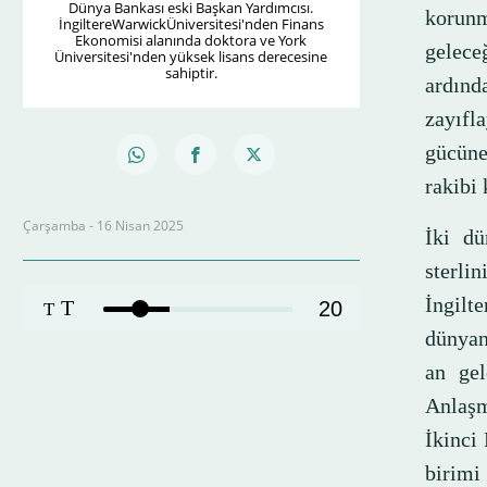
Dünya Bankası eski Başkan Yardımcısı.
korunm
İngiltereWarwickÜniversitesi'nden Finans
Ekonomisi alanında doktora ve York
gelece
Üniversitesi'nden yüksek lisans derecesine
sahiptir.
ardınd
zayıfl
gücüne
rakibi
Çarşamba - 16 Nisan 2025
İki dü
sterli
İngilt
T
20
T
dünyan
an gel
Anlaşm
İkinci
birimi