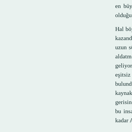
en büy
olduğu
Hal bö
kazand
uzun sü
aldat
geliyo
eşitsi
bulund
kaynak
gerisi
bu ins
kadar 