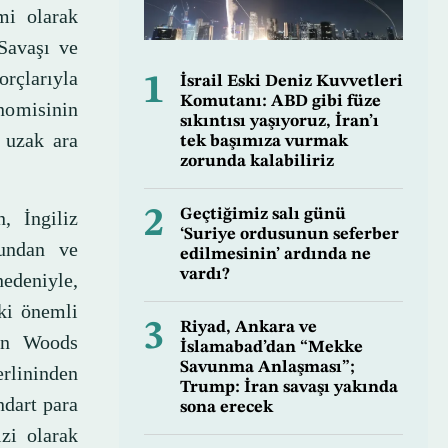
mi olarak
Savaşı ve
rçlarıyla
1
İsrail Eski Deniz Kuvvetleri
Komutanı: ABD gibi füze
nomisinin
sıkıntısı yaşıyoruz, İran’ı
n uzak ara
tek başımıza vurmak
zorunda kalabiliriz
2
Geçtiğimiz salı günü
, İngiliz
‘Suriye ordusunun seferber
ğundan ve
edilmesinin’ ardında ne
vardı?
nedeniyle,
ki önemli
3
Riyad, Ankara ve
ton Woods
İslamabad’dan “Mekke
Savunma Anlaşması”;
erlininden
Trump: İran savaşı yakında
ndart para
sona erecek
zi olarak