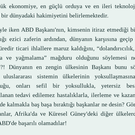
ük ekonomiye, en güçlü orduya ve en ileri teknoloj
 bir dünyadaki hakimiyetini belirlemektedir.
yle iken ABD Başkanı'nın, kimsenin itiraz etmediği b
ığı ezici zaferin ardından, dünyanın karşısına geçip
redir ticari ihlallere maruz kaldığını, “dolandırıcılık, 
ma ve yağmalama” mağduru olduğunu söylemesi n
r?! Dünyanın en zengin ülkesinin Başkanı bunu sö
z uluslararası sistemin ülkelerinin yoksullaşmasın
uğu, onları sefil bir yoksullukla, yetersiz be
lanan tedavi edilemez hastalıklarla, ilerleme ve kaza
nde kalmakla baş başa bıraktığı başkanlar ne desin? Gö
anlar, Afrika'da ve Küresel Güney'deki diğer ülkeler
ABD'de başarılı olamadılar!