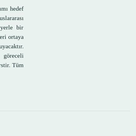
rımı hedef
slararası
yerle bir
leri ortaya
uyacaktır.
 göreceli
rstir. Tüm