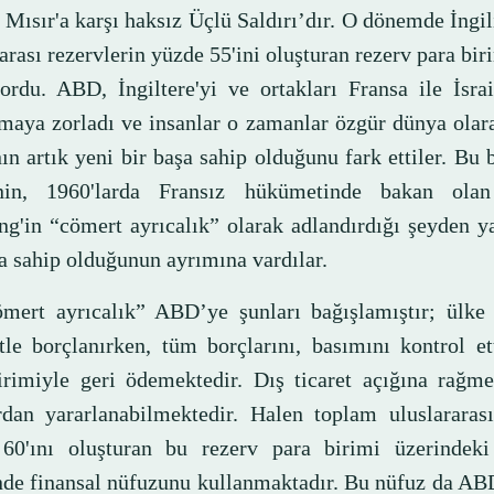
 Mısır'a karşı haksız Üçlü Saldırı’dır. O dönemde İngili
arası rezervlerin yüzde 55'ini oluşturan rezerv para bir
ordu. ABD, İngiltere'yi ve ortakları Fransa ile İsrail
maya zorladı ve insanlar o zamanlar özgür dünya olar
n artık yeni bir başa sahip olduğunu fark ettiler. Bu 
inin, 1960'larda Fransız hükümetinde bakan olan
ing'in “cömert ayrıcalık” olarak adlandırdığı şeyden 
a sahip olduğunun ayrımına vardılar.
mert ayrıcalık” ABD’ye şunları bağışlamıştır; ülke
tle borçlanırken, tüm borçlarını, basımını kontrol et
irimiyle geri ödemektedir. Dış ticaret açığına rağme
ardan yararlanabilmektedir. Halen toplam uluslararas
60'ını oluşturan bu rezerv para birimi üzerindeki
nde finansal nüfuzunu kullanmaktadır. Bu nüfuz da AB