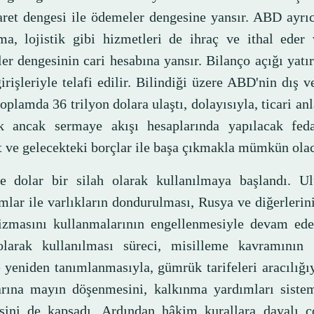
caret dengesi ile ödemeler dengesine yansır. ABD ayrı
rma, lojistik gibi hizmetleri de ihraç ve ithal eder
er dengesinin cari hesabına yansır. Bilanço açığı yatı
irişleriyle telafi edilir. Bilindiği üzere ABD'nin dış 
oplamda 36 trilyon dolara ulaştı, dolayısıyla, ticari an
 ancak sermaye akışı hesaplarında yapılacak fedak
 ve gelecekteki borçlar ile başa çıkmakla mümkün olac
e dolar bir silah olarak kullanılmaya başlandı. Ulu
ımlar ile varlıkların dondurulması, Rusya ve diğerler
zmasını kullanmalarının engellenmesiyle devam ede
olarak kullanılması süreci, misilleme kavramının 
 yeniden tanımlanmasıyla, gümrük tarifeleri aracılığıy
arına mayın döşenmesini, kalkınma yardımları sistem
sini de kapsadı. Ardından hâkim kurallara dayalı ço