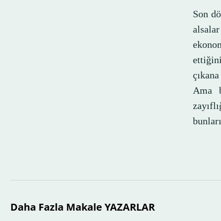
Son dö
alsala
ekonom
ettiğin
çıkana
Ama bu
zayıflı
bunları
Daha Fazla Makale YAZARLAR