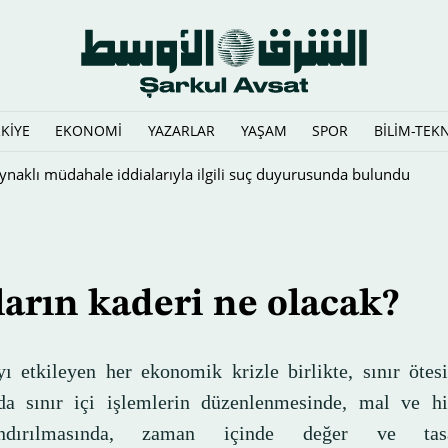
KİYE
EKONOMİ
YAZARLAR
YAŞAM
SPOR
BİLİM-TEK
BD’nin ihlalleri nedeniyle tazminat ödenmesi gibi şartlara bağlı
arın kaderi ne olacak?
ı etkileyen her ekonomik krizle birlikte, sınır ötes
a sınır içi işlemlerin düzenlenmesinde, mal ve hi
landırılmasında, zaman içinde değer ve tasar