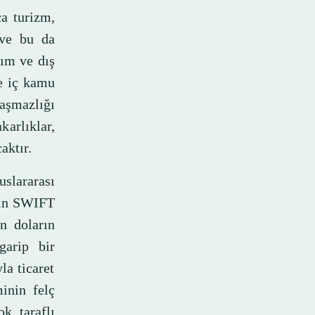
ca turizm,
 ve bu da
rım ve dış
ve iç kamu
laşmazlığı
arlıklar,
aktır.
slararası
inin SWIFT
n doların
garip bir
la ticaret
inin felç
k taraflı