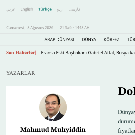
عربي
English
Türkçe
اردو
فارسى
Cumartesi,
8 Ağustos 2026
-
21 Safar 1448 AH
ARAP DÜNYASI
DÜNYA
KÖRFEZ
TÜR
Arakçi: Hürmüz Boğazı’nın yeniden açılması, A
Son Haberler
YAZARLAR
Dol
Dünyay
durumd
Mahmud Muhyiddin
fiyat