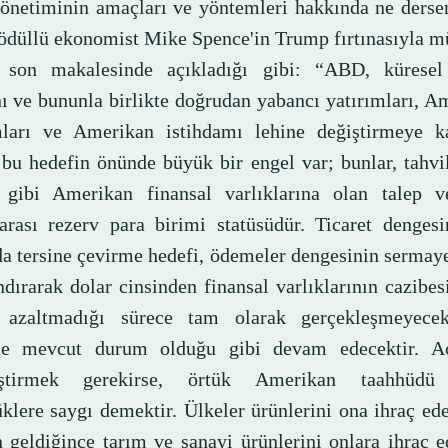
netiminin amaçları ve yöntemleri hakkında ne dersen
ödüllü ekonomist Mike Spence'in Trump fırtınasıyla m
n son makalesinde açıkladığı gibi: “ABD, küresel 
nı ve bununla birlikte doğrudan yabancı yatırımları, A
mları ve Amerikan istihdamı lehine değiştirmeye kar
bu hedefin önünde büyük bir engel var; bunlar, tahvi
 gibi Amerikan finansal varlıklarına olan talep v
rarası rezerv para birimi statüsüdür. Ticaret denges
a tersine çevirme hedefi, ödemeler dengesinin sermay
ndırarak dolar cinsinden finansal varlıklarının cazibesi
 azaltmadığı sürece tam olarak gerçekleşmeyecek
de mevcut durum olduğu gibi devam edecektir. A
leştirmek gerekirse, örtük Amerikan taahhüdü 
klere saygı demektir. Ülkeler ürünlerini ona ihraç ede
n geldiğince tarım ve sanayi ürünlerini onlara ihraç 