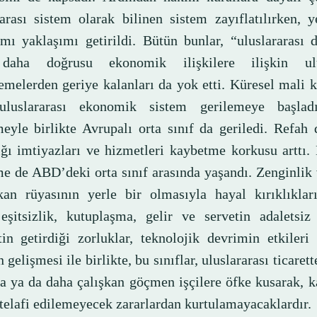
rarası sistem olarak bilinen sistem zayıflatılırken, 
ımı yaklaşımı getirildi. Bütün bunlar, “uluslararası
daha doğrusu ekonomik ilişkilere ilişkin ulus
emelerden geriye kalanları da yok etti. Küresel mali 
uluslararası ekonomik sistem gerilemeye başla
meyle birlikte Avrupalı orta sınıf da geriledi. Refah 
ığı imtiyazları ve hizmetleri kaybetme korkusu arttı.
me de ABD’deki orta sınıf arasında yaşandı. Zenginlik
an rüyasının yerle bir olmasıyla hayal kırıklıklar
eşitsizlik, kutuplaşma, gelir ve servetin adaletsiz 
tin getirdiği zorluklar, teknolojik devrimin etkiler
 gelişmesi ile birlikte, bu sınıflar, uluslararası ticarett
ra ya da daha çalışkan göçmen işçilere öfke kusarak, 
 telafi edilemeyecek zararlardan kurtulamayacaklardır.