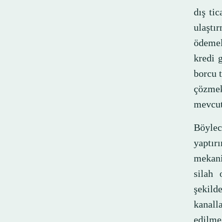
dış ti
ulaştı
ödemel
kredi g
borcu t
çözmek
mevcut
Böylec
yaptır
mekani
silah 
şekilde
kanall
edilme