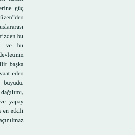
yerine güç
 düzen”den
lararası
krizden bu
dı ve bu
devletinin
 Bir başka
 vaat eden
ı büyüdü.
dağılımı,
i ve yapay
e en etkili
kaçınılmaz