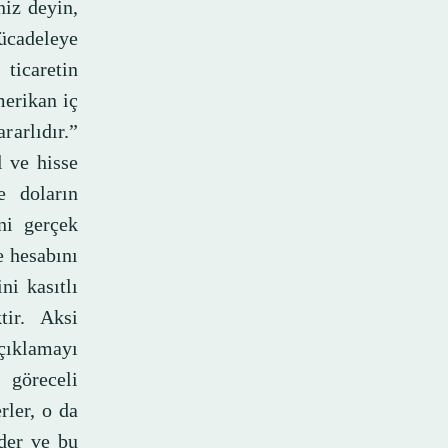
iz deyin,
ücadeleye
ticaretin
merikan iç
arlıdır.”
l ve hisse
e doların
ini gerçek
e hesabını
ni kasıtlı
tir. Aksi
çıklamayı
göreceli
rler, o da
eder ve bu