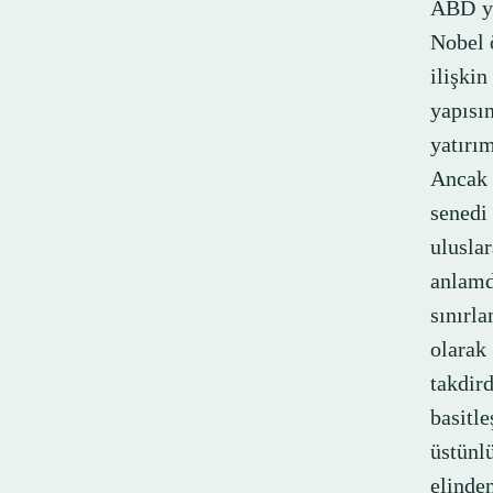
ABD yö
Nobel 
ilişki
yapısı
yatırı
Ancak 
senedi
ulusla
anlamd
sınırla
olarak
takdir
basit
üstünlü
elinde