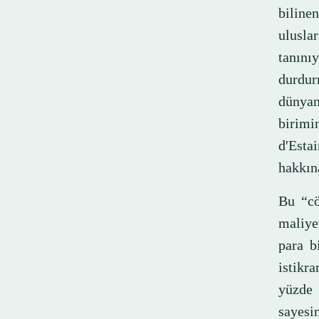
bilinen
uluslar
tanınıy
durdur
dünyanı
birim
d'Esta
hakkın
Bu “cö
maliye
para b
istikr
yüzde 
sayesi