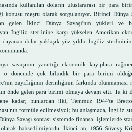
asında kullanılan doların uluslararası bir para biri
ği konusu meşru olarak sorgulanıyor. Birinci Dünya 
an gelen İkinci Dünya Savaşı'nın yükleri ve bo
ayan İngiliz sterlinine karşı yükselen Amerikan eko
 dayanan dolar yaklaşık yüz yıldır İngiliz sterlinini
 konumunda.
nya savaşının yarattığı ekonomik kayıplara rağmen
ni o dönemde çok bilindik bir para birimi oldu
ere'nin zayıflığının derinliğinin farkında olunmaması 
ın önde gelen para birimi olmaya devam etti. Ta ki i
ene kadar; bunlardan ilki, Temmuz 1944'te Bret
ası'nın formüle edilmesiydi; bu anlaşmada, İngiliz st
 Dünya Savaşı sonrası sistemde finansal işlemlerde sta
 olarak bahsedilmiyordu. İkinci an, 1956 Süveyş Kri