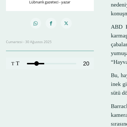
Lübnanlı gazeteci - yazar
nedeni
konuşm
ABD Ba
karmaşı
Cumartesi - 30 Ağustos 2025
çabala
yumuşa
“Hayvan
T
20
T
Bu, ha
inek g
sütü d
Barrac
kamera
sırası