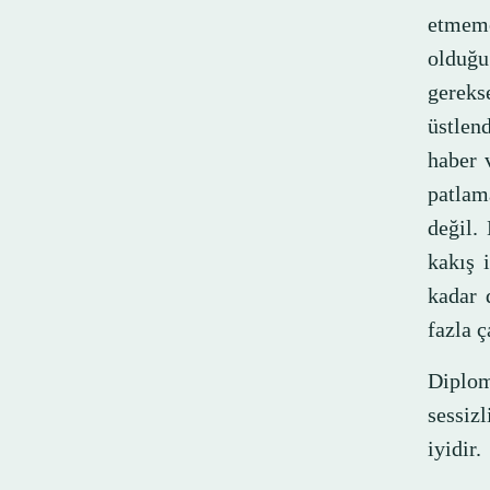
etmeme
olduğu 
gerekse
üstlend
haber 
patlam
değil.
kakış 
kadar 
fazla ç
Diplom
sessiz
iyidir.