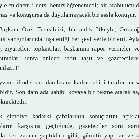
yle en önemli dersi henüz öğrenemedi; bir arabulucu 
az ve konuşursa da duyulamayacak bir sesle konuşur.
şkanı Özel Temsilcisi, bir anlık öfkeyle, Ortado
k yangınlarında inşa ettiği her şeyi yerle bir etti. Ayl
r, ziyaretler, toplantılar, başkanına rapor vermeler v
tmalar, sonra aniden sabrı taştı ve gazetecilere
lar...!”
yvan dilinde, son damlasına kadar sahibi tarafından s
ibidir. Son damlada sahibi kovaya bir tekme atarak s
ökmektedir.
k şimdiye kadarki çabalarının sonuçlarını açıkl
ların karşısına geçtiğinde, gazeteciler soru sor
nda her zaman yaptıkları gibi, gürültü yaptılar ve a