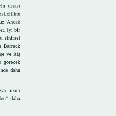
in ustası
silcilikte
ruz. Ancak
t, iyi bir
u sinirsel
ce Barrack
şe ve itiş
k görecek
inde daha
veya uzun
den” daha