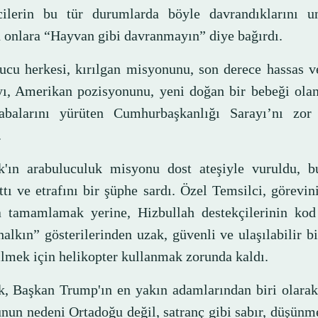
cilerin bu tür durumlarda böyle davrandıklarını u
 onlara “Hayvan gibi davranmayın” diye bağırdı.
ucu herkesi, kırılgan misyonunu, son derece hassas v
ı, Amerikan pozisyonunu, yeni doğan bir bebeği olan
abalarını yürüten Cumhurbaşkanlığı Sarayı’nı zo
.
k'ın arabuluculuk misyonu dost ateşiyle vuruldu, 
ttı ve etrafını bir şüphe sardı. Özel Temsilci, görevi
a tamamlamak yerine, Hizbullah destekçilerinin kod
halkın” gösterilerinden uzak, güvenli ve ulaşılabilir b
ilmek için helikopter kullanmak zorunda kaldı.
k, Başkan Trump'ın en yakın adamlarından biri olarak
nun nedeni Ortadoğu değil, satranç gibi sabır, düşünm