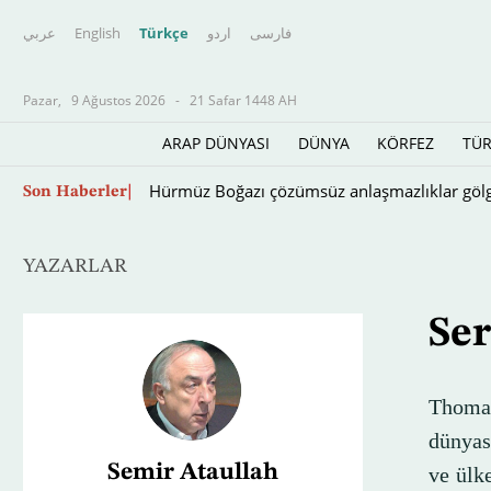
عربي
English
Türkçe
اردو
فارسى
Pazar,
9 Ağustos 2026
-
21 Safar 1448 AH
ARAP DÜNYASI
DÜNYA
KÖRFEZ
TÜR
Husilerin saldırılarına Yemen ordusu karşılık 
Son Haberler
YAZARLAR
Ser
Thomas
dünyas
Semir Ataullah
ve ülke