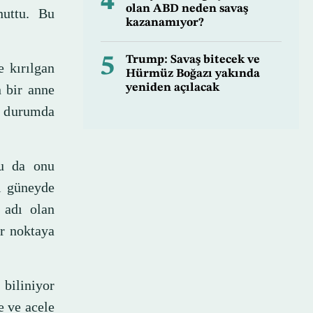
4
olan ABD neden savaş
nuttu. Bu
kazanamıyor?
5
Trump: Savaş bitecek ve
e kırılgan
Hürmüz Boğazı yakında
 bir anne
yeniden açılacak
r durumda
bu da onu
ni güneyde
 adı olan
ir noktaya
 biliniyor
e ve acele