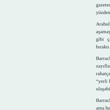
gazete
yüzden
Arabul
aşamay
gibi ç
bıraktı
Barrac
zayıfla
rahatç
“yerli 
ulaşab
Barrac
ama bu