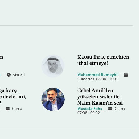
im
Kaosu ihraç etmekten
ithal etmeye!
h
since 1
Muhammed Rumeyhi
Cumartesi 08/08 - 10:11
ğa karşı
Cebel Amil'den
 devlet mi,
yükselen sesler ile
?
Naim Kasım'ın sesi
Cuma
Mustafa Fahs
Cuma
07/08 - 09:02