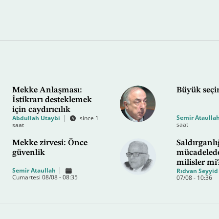
Mekke Anlaşması:
Büyük seç
İstikrarı desteklemek
için caydırıcılık
Semir Ataulla
Abdullah Utaybi
since 1
saat
saat
Mekke zirvesi: Önce
Saldırganlı
güvenlik
mücadelede
milisler mi
Semir Ataullah
Rıdvan Seyyid
Cumartesi 08/08 - 08:35
07/08 - 10:36