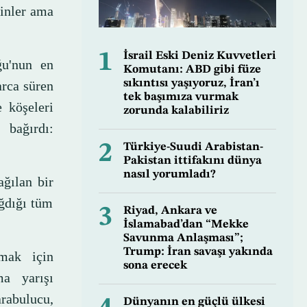
dinler ama
1
İsrail Eski Deniz Kuvvetleri
ğu'nun en
Komutanı: ABD gibi füze
sıkıntısı yaşıyoruz, İran’ı
arca süren
tek başımıza vurmak
e köşeleri
zorunda kalabiliriz
 bağırdı:
2
Türkiye-Suudi Arabistan-
Pakistan ittifakını dünya
nasıl yorumladı?
ağılan bir
ağdığı tüm
3
Riyad, Ankara ve
İslamabad’dan “Mekke
Savunma Anlaşması”;
Trump: İran savaşı yakında
amak için
sona erecek
ma yarışı
rabulucu,
Dünyanın en güçlü ülkesi