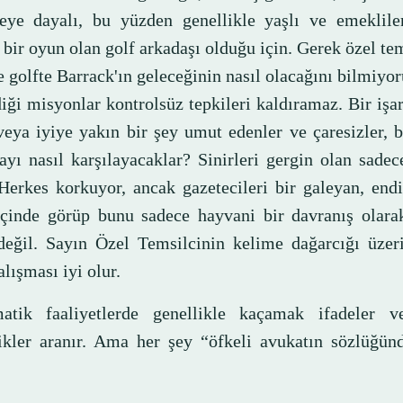
ye dayalı, bu yüzden genellikle yaşlı ve emekliler
bir oyun olan golf arkadaşı olduğu için. Gerek özel tem
 golfte Barrack'ın geleceğinin nasıl olacağını bilmiyo
iği misyonlar kontrolsüz tepkileri kaldıramaz. Bir işare
veya iyiye yakın bir şey umut edenler ve çaresizler, b
ayı nasıl karşılayacaklar? Sinirleri gergin olan sade
 Herkes korkuyor, ancak gazetecileri bir galeyan, endi
içinde görüp bunu sadece hayvani bir davranış olara
değil. Sayın Özel Temsilcinin kelime dağarcığı üzer
alışması iyi olur.
atik faaliyetlerde genellikle kaçamak ifadeler 
likler aranır. Ama her şey “öfkeli avukatın sözlüğün