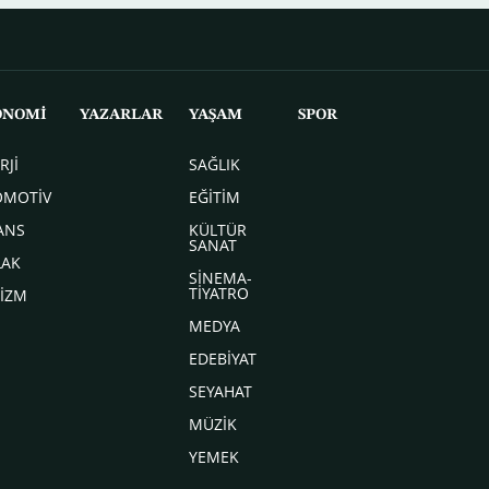
ONOMİ
YAZARLAR
YAŞAM
SPOR
RJİ
SAĞLIK
OMOTİV
EĞİTİM
ANS
KÜLTÜR
SANAT
LAK
SİNEMA-
TİYATRO
İZM
MEDYA
EDEBİYAT
SEYAHAT
MÜZİK
YEMEK