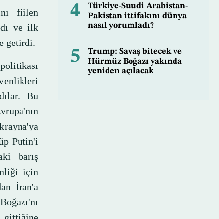
4
Türkiye-Suudi Arabistan-
nı fiilen
Pakistan ittifakını dünya
nasıl yorumladı?
dı ve ilk
 getirdi.
5
Trump: Savaş bitecek ve
Hürmüz Boğazı yakında
olitikası
yeniden açılacak
enlikleri
ndılar. Bu
Avrupa'nın
krayna'ya
üp Putin'i
aki barış
nliği için
an İran'a
Boğazı'nı
 gittiğine