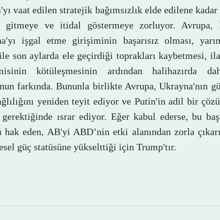
yı vaat edilen stratejik bağımsızlık elde edilene kada
 gitmeye ve itidal göstermeye zorluyor. Avrupa, 
a'yı işgal etme girişiminin başarısız olması, yar
ile son aylarda ele geçirdiği toprakları kaybetmesi, il
misinin kötüleşmesinin ardından halihazırda da
nun farkında. Bununla birlikte Avrupa, Ukrayna'nın g
ğlılığını yeniden teyit ediyor ve Putin'in adil bir çö
 gerektiğinde ısrar ediyor. Eğer kabul ederse, bu baş
 hak eden, AB'yi ABD’nin etki alanından zorla çıkar
esel güç statüsüne yükselttiği için Trump'tır.