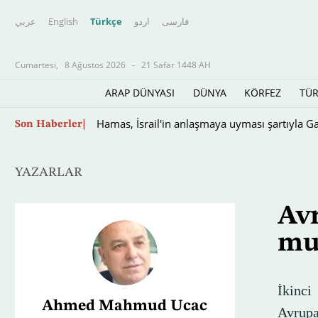
عربي
English
Türkçe
اردو
فارسى
Cumartesi,
8 Ağustos 2026
-
21 Safar 1448 AH
ARAP DÜNYASI
DÜNYA
KÖRFEZ
TÜR
ABD, Küba'ya yeni lider arıyor
Son Haberler
YAZARLAR
Avr
mu
İkinci
Ahmed Mahmud Ucac
Avrupa