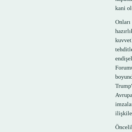
kani ol
Onlar
hazırl
kuvvet
tehdit
endiş
Forumu
boyund
Trump'
Avrupa
imzala
ilişkil
Önceli