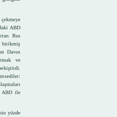
 çekmeye
a'daki ABD
artan Rus
u birikmiş
on Davos
latmak ve
ekiştirdi.
msediler:
laşmaları
k ABD ile
nin yüzde