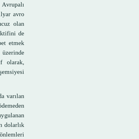
, Avrupalı
ilyar avro
ucuz olan
ktifini de
bet etmek
 üzerinde
f olarak,
şemsiyesi
da varılan
 ödemeden
uygulanan
n dolarlık
önlemleri