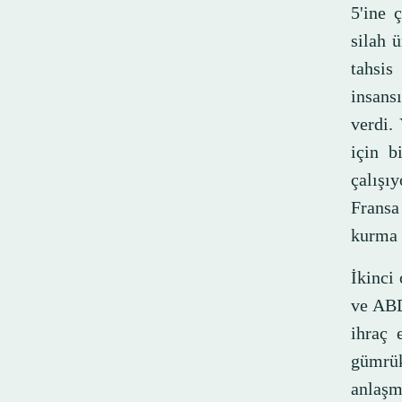
5'ine 
silah 
tahsis
insansı
verdi.
için b
çalışı
Fransa
kurma 
İkinci
ve ABD
ihraç 
gümrük
anlaşm