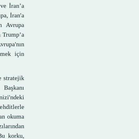
 ve İran’a
pa, İran'a
ın Avrupa
da Trump’a
Avrupa'nın
emek için
stratejik
 Başkanı
nizi'ndeki
hditlerle
dan okuma
ılarından
Bu korku,