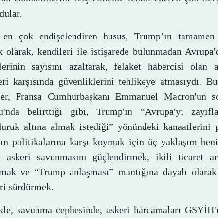
dular.
ı en çok endişelendiren husus, Trump’ın tamamen
ık olarak, kendileri ile istişarede bulunmadan Avrup
lerinin sayısını azaltarak, felaket habercisi olan 
leri karşısında güvenliklerini tehlikeye atmasıydı. B
eler, Fransa Cumhurbaşkanı Emmanuel Macron'un s
'nda belirttiği gibi, Trump'ın “Avrupa'yı zayıf
uruk altına almak istediği” yönündeki kanaatlerini p
ın politikalarına karşı koymak için üç yaklaşım beni
 askeri savunmasını güçlendirmek, ikili ticaret an
mak ve “Trump anlaşması” mantığına dayalı olara
eri sürdürmek.
kle, savunma cephesinde, askeri harcamaları GSYİH'