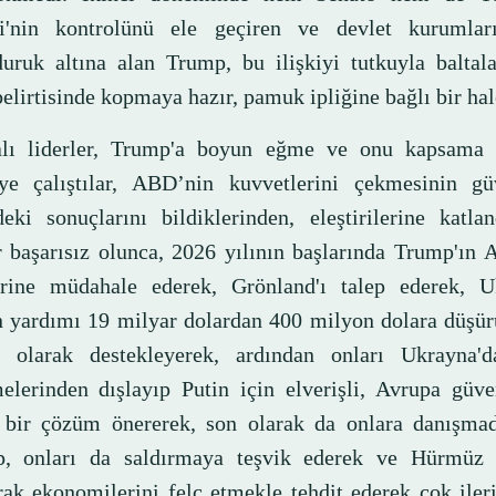
i'nin kontrolünü ele geçiren ve devlet kurumları
uruk altına alan Trump, bu ilişkiyi tutkuyla baltala
elirtisinde kopmaya hazır, pamuk ipliğine bağlı bir hale
lı liderler, Trump'a boyun eğme ve onu kapsama p
ye çalıştılar, ABD’nin kuvvetlerini çekmesinin güv
deki sonuçlarını bildiklerinden, eleştirilerine katla
r başarısız olunca, 2026 yılının başlarında Trump'ın 
erine müdahale ederek, Grönland'ı talep ederek, U
n yardımı 19 milyar dolardan 400 milyon dolara düşür
ı olarak destekleyerek, ardından onları Ukrayna'd
elerinden dışlayıp Putin için elverişli, Avrupa güve
ı bir çözüm önererek, son olarak da onlara danışmad
ıp, onları da saldırmaya teşvik ederek ve Hürmüz 
rak ekonomilerini felç etmekle tehdit ederek çok ileri