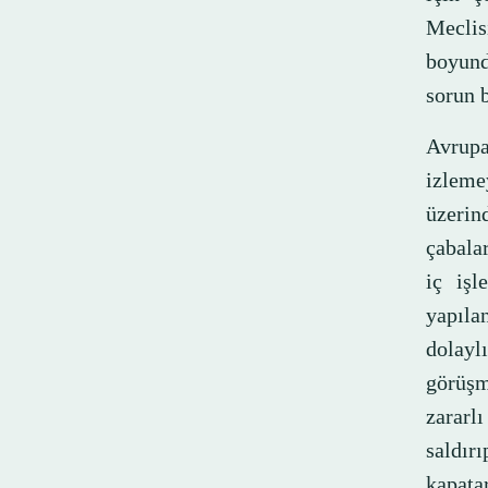
Meclis
boyund
sorun b
Avrupa
izleme
üzerin
çabala
iç işl
yapıla
dolayl
görüşm
zararl
saldır
kapata