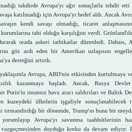
madığı takdirde Avrupa'yı ağır sonuçlarla tehdit etti
avaşa katılmadığı için Avrupa'yı hedef aldı. Ancak Avru
savaşın kendi savaşı olmadığı, ticaret anlaşmasın
i kurumlarına tabi olduğu karşılığını verdi. Grönland'
durarak orada askeri tatbikatlar düzenledi. Dahası, 
arını göz ardı eden bir Amerikan uzlaşısını engell
'ya desteğini artırdı.
yaklaşımla Avrupa, ABD'nin etkisinden kurtulmaya ve 
sızlık kazanmaya başladı. Ancak, Rusya Devlet
r Putin'in insansız hava aracı saldırıları ve Baltık De
n kuzeydeki ülkelerin işgaliyle sonuçlanabilecek te
mi tırmandırdığı bir dönemde, Trump'ın bunu bir mey
 yorumlayıp Avrupa'yı savunma taahhütlerinin baz
 vazgeçmesinden duyduğu korku da devam ediyor. 