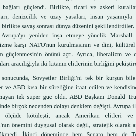
 bağları güçlendi. Birlikte, ticari ve askeri kuralla
arı, denizcilik ve uzay yasaları, insan yaşamıyla i
 birlikte savaş sonrası dünya düzenini şekillendirdiler.
Avrupa'yı yeniden inşa etmeye yönelik Marshall P
zme karşı NATO'nun kurulmasının ve dini, kültürel 
ın güçlenmesinin önünü açtı. Ayrıca, liberalizm ve 
arı aracılığıyla iki kıtanın elitlerinin birliğini pekiştir
sonucunda, Sovyetler Birliği'ni tek bir kurşun bil
er ve ABD kısa bir süreliğine itaat edilen ve kendis
ayan tek süper güç oldu. ABD Başkanı Donald Tru
nde birçok nedenden dolayı denklem değişti. Avrupa ile
i ölçüde kötüleşti, ancak Amerikan elitleri ve 
'nın önemini duygusal olarak değil, stratejik olarak a
çökmedi. İkinci döneminde hem Senato hem de Tem