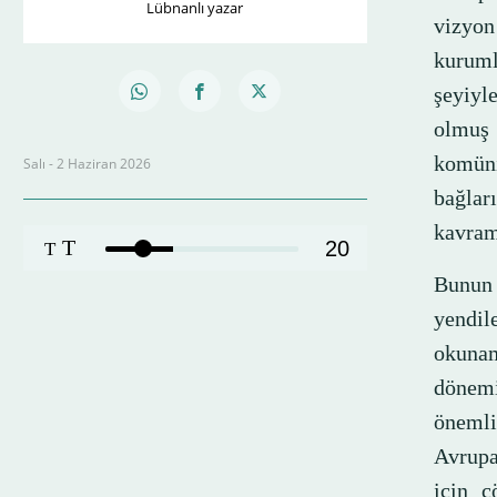
Lübnanlı yazar
vizyon
kuruml
şeyiyle
olmuş 
komüni
Salı - 2 Haziran 2026
bağlar
kavraml
T
20
T
Bunun 
yendil
okunam
dönemi
öneml
Avrupa
için 