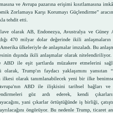
masına ve Avrupa pazarına erişimi kısıtlamasına imkâ
mik Zorlamaya Karşı Korumayı Güçlendirme” aracın
a tehdit etti.
lave olarak AB, Endonezya, Avustralya ve Güney A
dığı 470 milyar dolar değerinde ikili anlaşmaların 
Amerika ülkeleriyle de anlaşmalar imzaladı. Bu anlaş
sinin dışında ikili anlaşmalar olarak nitelendiriliyor
 ABD ile eşit şartlarda müzakere etmelerini sağla
 olarak, Trump'ın faydacı yaklaşımını yansıtan 
 ilkesi olarak tanımlanabilecek yeni bir ilke benims
Avrupa'nın ABD ile ilişkisini tarihsel bağları ve
lendirmeleri göz ardı ederek, kendi çıkarlar
yacağını, yani çıkarlar örtüştüğünde iş birliği, çatışt
ayrılacağını öngörüyor. Bu nedenle Trump, ticaret an