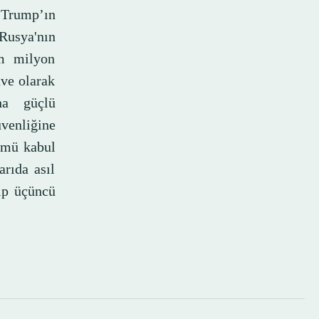
r Trump’ın
Rusya'nın
ım milyon
ave olarak
ha güçlü
üvenliğine
zümü kabul
arıda asıl
ıp üçüncü