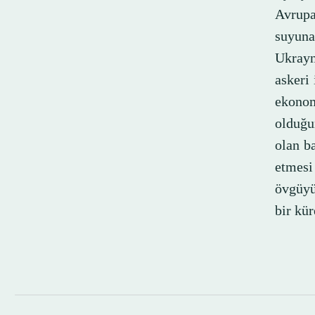
Avrupa'
suyuna
Ukrayn
askeri 
ekono
olduğu
olan ba
etmesi
övgüyü
bir kür