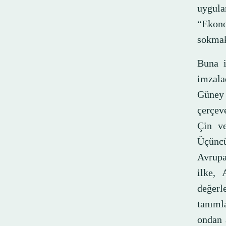
uygula
“Ekono
sokmakl
Buna i
imzala
Güney 
çerçeve
Çin ve
Üçüncü
Avrupa
ilke, 
değer
tanımla
ondan 