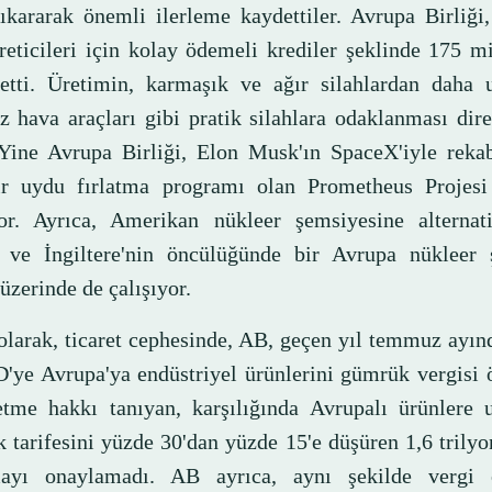
çıkararak önemli ilerleme kaydettiler. Avrupa Birliği
üreticileri için kolay ödemeli krediler şeklinde 175 m
 etti. Üretimin, karmaşık ve ağır silahlardan daha 
z hava araçları gibi pratik silahlara odaklanması dire
 Yine Avrupa Birliği, Elon Musk'ın SpaceX'iyle reka
ir uydu fırlatma programı olan Prometheus Projesi
yor. Ayrıca, Amerikan nükleer şemsiyesine alternati
 ve İngiltere'nin öncülüğünde bir Avrupa nükleer 
üzerinde de çalışıyor.
 olarak, ticaret cephesinde, AB, geçen yıl temmuz ayın
'ye Avrupa'ya endüstriyel ürünlerini gümrük vergisi
etme hakkı tanıyan, karşılığında Avrupalı ürünlere 
 tarifesini yüzde 30'dan yüzde 15'e düşüren 1,6 trilyo
ayı onaylamadı. AB ayrıca, aynı şekilde vergi 