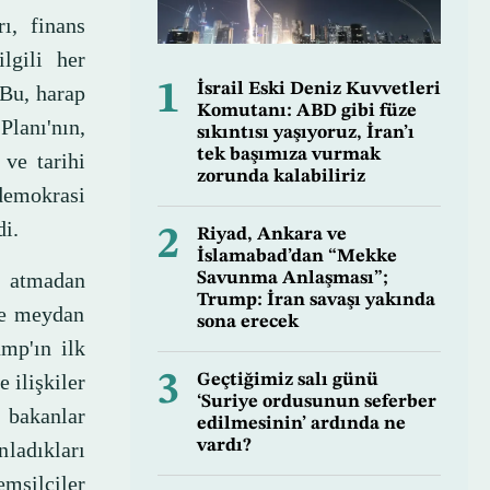
rı, finans
lgili her
1
İsrail Eski Deniz Kuvvetleri
 Bu, harap
Komutanı: ABD gibi füze
lanı'nın,
sıkıntısı yaşıyoruz, İran’ı
tek başımıza vurmak
ve tarihi
zorunda kalabiliriz
demokrasi
di.
2
Riyad, Ankara ve
İslamabad’dan “Mekke
e atmadan
Savunma Anlaşması”;
Trump: İran savaşı yakında
ine meydan
sona erecek
mp'ın ilk
 ilişkiler
3
Geçtiğimiz salı günü
‘Suriye ordusunun seferber
bakanlar
edilmesinin’ ardında ne
vardı?
nladıkları
silciler