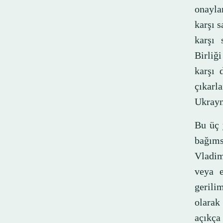
onayla
karşı s
karşı 
Birliğ
karşı 
çıkarl
Ukrayna
Bu üç 
bağım
Vladimi
veya e
gerili
olarak
açıkça