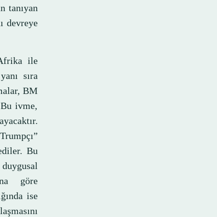
n tanıyan
ı devreye
frika ile
yanı sıra
malar, BM
. Bu ivme,
yacaktır.
“Trumpçı”
ediler. Bu
 duygusal
ına göre
ığında ise
laşmasını