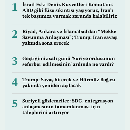
1
İsrail Eski Deniz Kuvvetleri Komutanı:
ABD gibi füze sıkıntısı yaşıyoruz, İran’ı
tek başımıza vurmak zorunda kalabiliriz
2
Riyad, Ankara ve İslamabad’dan “Mekke
Savunma Anlaşması”; Trump: İran savaşı
yakında sona erecek
3
Geçtiğimiz salı günü ‘Suriye ordusunun
seferber edilmesinin’ ardında ne vardı?
4
Trump: Savaş bitecek ve Hürmüz Boğazı
yakında yeniden açılacak
5
Suriyeli gözlemciler: SDG, entegrasyon
anlaşmasının tamamlanması için
taleplerini artırıyor