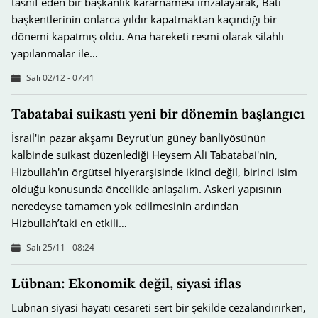
tasnif eden bir başkanlık kararnamesi imzalayarak, Batı
başkentlerinin onlarca yıldır kapatmaktan kaçındığı bir
dönemi kapatmış oldu. Ana hareketi resmi olarak silahlı
yapılanmalar ile…
Salı 02/12 - 07:41
Tabatabai suikastı yeni bir dönemin başlangıcı
İsrail'in pazar akşamı Beyrut'un güney banliyösünün
kalbinde suikast düzenlediği Heysem Ali Tabatabai'nin,
Hizbullah'ın örgütsel hiyerarşisinde ikinci değil, birinci isim
olduğu konusunda öncelikle anlaşalım. Askeri yapısının
neredeyse tamamen yok edilmesinin ardından
Hizbullah’taki en etkili…
Salı 25/11 - 08:24
Lübnan: Ekonomik değil, siyasi iflas
Lübnan siyasi hayatı cesareti sert bir şekilde cezalandırırken,