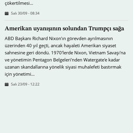
çökertilmesi…
Salı 30/09 - 08:34
Amerikan uyanışının solundan Trumpçı sağa
ABD Başkanı Richard Nixon'ın görevden ayrılmasının
üzerinden 40 yıl geçti, ancak hayaleti Amerikan siyaset
sahnesine geri döndü. 1970'lerde Nixon, Vietnam Savaşı'na
ve yönetimin Pentagon Belgeleri'nden Watergate'e kadar
uzanan skandallarına yönelik siyasi muhalefeti bastırmak
için yönetimi…
Salı 23/09 - 12:22
Lübnan ve eski alışkanlıklara dönüş tehlikesi
Lübnan'daki siyasi otorite, Hizbullah milisleri ile çekişmeyi
genişletmekten kaçınmak için söylemlere başvurdu.
Hükümet, Lübnan Ordusu’nun silahın devlet elinde
toplanması için hazırladığı planı “memnuniyetle”