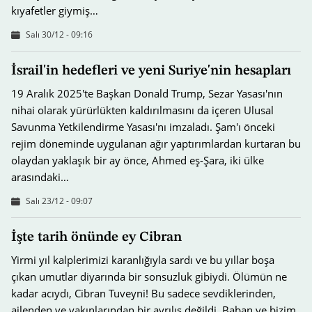
kıyafetler giymiş…
Salı 30/12 - 09:16
İsrail'in hedefleri ve yeni Suriye'nin hesapları
19 Aralık 2025'te Başkan Donald Trump, Sezar Yasası'nın
nihai olarak yürürlükten kaldırılmasını da içeren Ulusal
Savunma Yetkilendirme Yasası'nı imzaladı. Şam'ı önceki
rejim döneminde uygulanan ağır yaptırımlardan kurtaran bu
olaydan yaklaşık bir ay önce, Ahmed eş-Şara, iki ülke
arasındaki…
Salı 23/12 - 09:07
İşte tarih önünde ey Cibran
Yirmi yıl kalplerimizi karanlığıyla sardı ve bu yıllar boşa
çıkan umutlar diyarında bir sonsuzluk gibiydi. Ölümün ne
kadar acıydı, Cibran Tuveyni! Bu sadece sevdiklerinden,
ailenden ve yakınlarından bir ayrılış değildi. Baban ve bizim