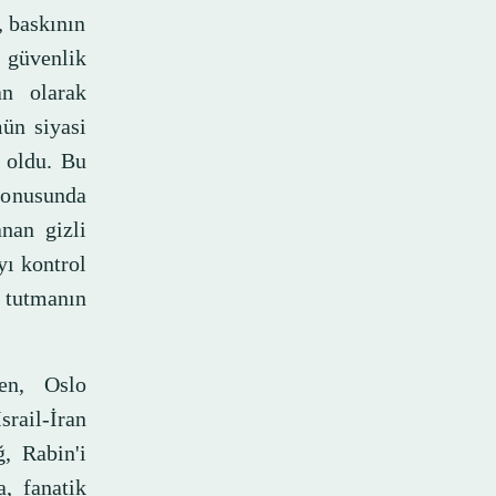
, baskının
 güvenlik
an olarak
ün siyasi
a oldu. Bu
konusunda
nan gizli
yı kontrol
e tutmanın
ken, Oslo
srail-İran
ğ, Rabin'i
, fanatik