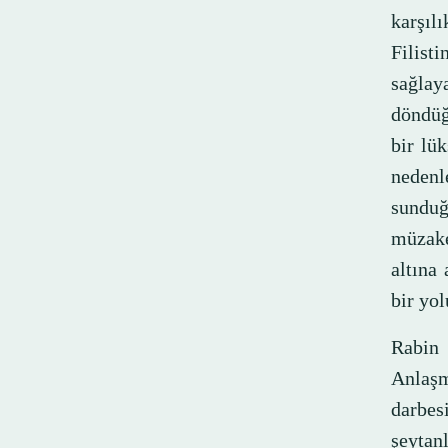
karşılı
Filist
sağlay
döndüğ
bir lük
nedenl
sunduğ
müzaker
altına 
bir yol
Rabin 
Anlaşm
darbesi
şeytan