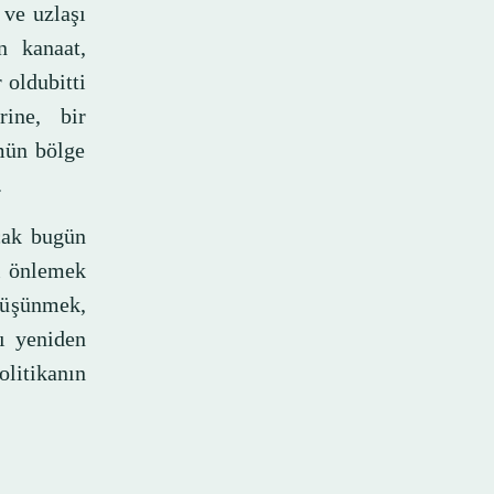
 ve uzlaşı
n kanaat,
 oldubitti
rine, bir
mün bölge
.
cak bugün
nı önlemek
düşünmek,
nı yeniden
olitikanın