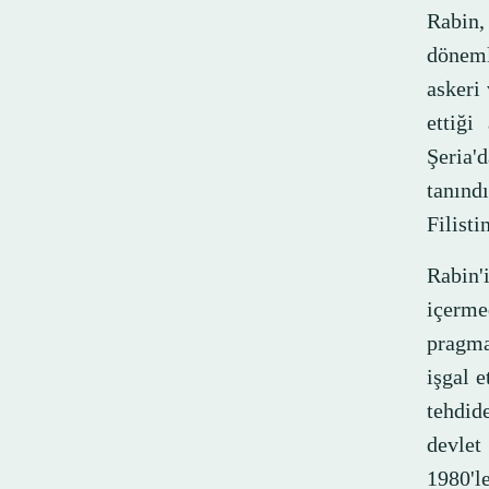
Rabin,
döneml
askeri 
ettiği
Şeria'd
tanınd
Filist
Rabin'
içerme
pragmat
işgal 
tehdid
devlet
1980'l