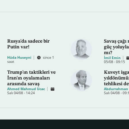
Rusya'da sadece bir
Savaş çağı 
Putin var!
güç yoluyla
mı?
Hüda Huseyni
since 1
İmil Emin
saat
05/08 - 09:15
Trump'ın taktikleri ve
Kuveyt işga
İran'ın oyalamaları
yıldönümün
arasında savaş
tehlikesi d
Ahmed Mahmud Ucac
Abdurrahman 
Salı 04/08 - 14:24
Salı 04/08 - 09: