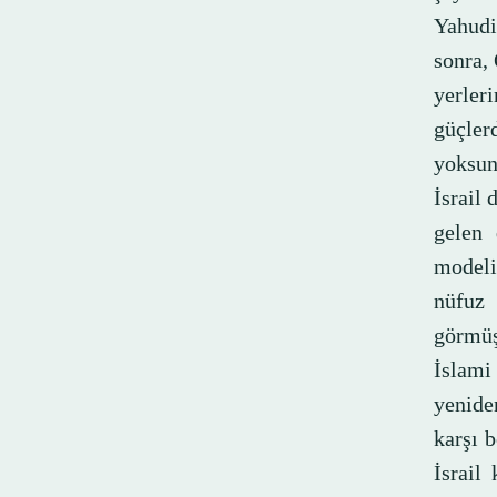
Yahudi
sonra,
yerleri
güçler
yoksun,
İsrail 
gelen 
modeli
nüfuz 
görmüş
İslami
yeniden
karşı b
İsrail