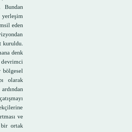
ı. Bundan
, yerleşim
emsil eden
vizyondan
t kuruldu.
amana denk
 devrimci
r bölgesel
pı olarak
n ardından
çatışmayı
ekçilerine
artması ve
 bir ortak