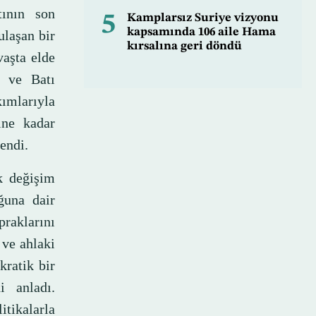
tının son
5
Kamplarsız Suriye vizyonu
kapsamında 106 aile Hama
ulaşan bir
kırsalına geri döndü
vaşta elde
i ve Batı
kımlarıyla
ine kadar
endi.
ik değişim
ğuna dair
praklarını
 ve ahlaki
ratik bir
i anladı.
tikalarla