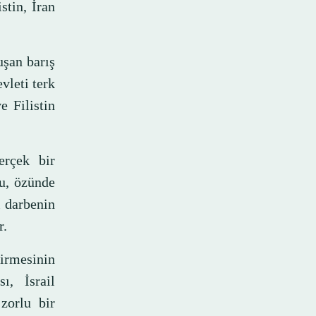
stin, İran
uşan barış
vleti terk
e Filistin
erçek bir
u, özünde
ı darbenin
r.
girmesinin
ı, İsrail
 zorlu bir