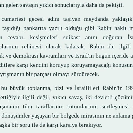
n gelen savaşın yıkıcı sonuçlarıyla daha da pekişti.
cumartesi gecesi adını taşıyan meydanda yaklaşı
n taşıdığı pankartta yazılı olduğu gibi Rabin haklı 
n cevabı, kesişmeleri suikast anını doğuran İsr
alarının rehinesi olarak kalacak. Rabin ile ilgili
ik ve demokrasi kavramları ve İsrail'in bugün içeride
hditlere karşı kendini koruyup koruyamayacağı konusu
ayrışmanın bir parçası olmayı sürdürecek.
bu büyük toplanma, bizi ve İsraillileri Rabin'in 199
ettiğiyle ilgili değil, yıkıcı savaş, iki devletli çözü
ışmanın tüm taraflarının tutumlarının sertleşmesi 
l dönüşümler yaşayan bir bölgede mirasının ne anlama 
başka bir soru ile de karşı karşıya bırakıyor.