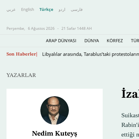
عربي
English
Türkçe
اردو
فارسى
Perşembe,
6 Ağustos 2026
-
21 Safar 1448 AH
ARAP DÜNYASI
DÜNYA
KÖRFEZ
TÜR
Ekranların çocuklarda hayal gücünü öldürdüğü
Son Haberler
YAZARLAR
İza
Suikas
Rabin'
Nedim Kuteyş
ettiği 