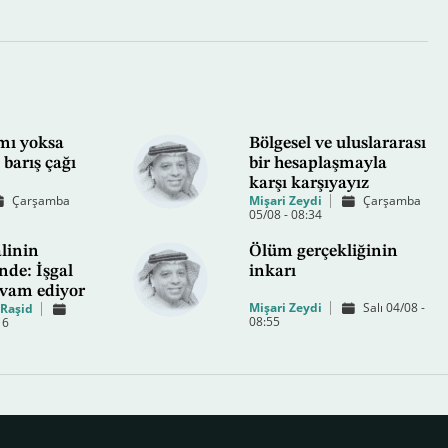
mı yoksa
Bölgesel ve uluslararası
 barış çağı
bir hesaplaşmayla
karşı karşıyayız
Çarşamba
Mişari Zeydi
Çarşamba
05/08 - 08:34
linin
Ölüm gerçekliğinin
de: İşgal
inkarı
evam ediyor
Mişari Zeydi
Salı 04/08 -
Raşid
08:55
16