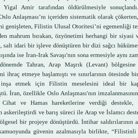
 Yigal Amir tarafından öldürülmesiyle sonuçland
 Oslo Anlaşması’nı içeriden sistematik olarak çökerten
ni genişleten, Filistin Ulusal Otoritesi’ni egemenliği t
den mahrum bırakan, özyönetimi herhangi bir siyasi 
 salt idari bir işleve dönüştüren bir dizi sağcı hüküme
dışında ise İran-Irak Savaşı'nın sona ermesiyle aynı z
dönemde Tahran, Arap Maşrık (Levant) bölgesine
ni ihraç etmeye başlamıştı ve sınırlarının ötesinde bi
inşa etmek için Filistin meselesini ideal bir ka
tü. İran, özellikle Oslo Anlaşması'nın imzalanmasını
 Cihat ve Hamas hareketlerine verdiği destekle, 
 askerileştirdi ve barış süreci ile Arap ve İslamcı dest
ölgesel bir projeye dönüştürdü. İntihar saldırılarının 
 kamuoyunda güvenin azalmasıyla birlikte, “Filistinli