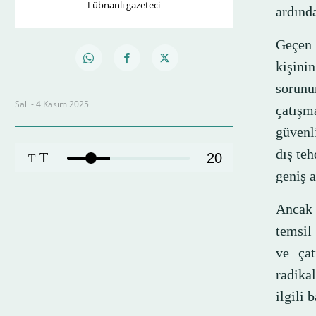
Lübnanlı gazeteci
ardında
Geçen 
kişini
sorunu
Salı - 4 Kasım 2025
çatışm
güvenl
dış te
T
20
T
geniş 
Ancak 
temsil 
ve çat
radika
ilgili 