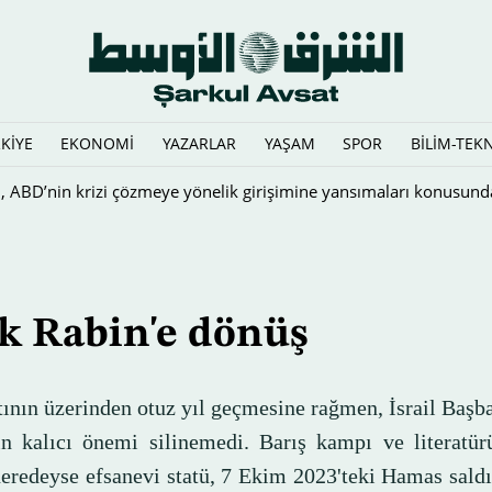
KİYE
EKONOMİ
YAZARLAR
YAŞAM
SPOR
BİLİM-TEK
 tescillendi
k Rabin'e dönüş
tının üzerinden otuz yıl geçmesine rağmen, İsrail Başb
in kalıcı önemi silinemedi. Barış kampı ve literatür
neredeyse efsanevi statü, 7 Ekim 2023'teki Hamas saldı