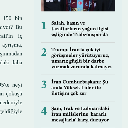
k 150 bin
1
Salah, basın ve
mıydı? Bu
taraftarların yoğun ilgisi
eşliğinde Trabzonspor'da
ail'in iç
 ayrışma,
2
Trump: İran'la çok iyi
 aşınmadan
görüşmeler yürütüyoruz,
umarız güçlü bir darbe
ndaki daha
vurmak zorunda kalmayız
3
İran Cumhurbaşkanı: Şu
5'te neyi
anda Yüksek Lider ile
mün çöküşü
iletişim çok zor
nedeniyle
4
Şam, Irak ve Lübnan'daki
geldiğiyle
İran milislerine ‘kararlı
mesajlarla’ karşı duruyor