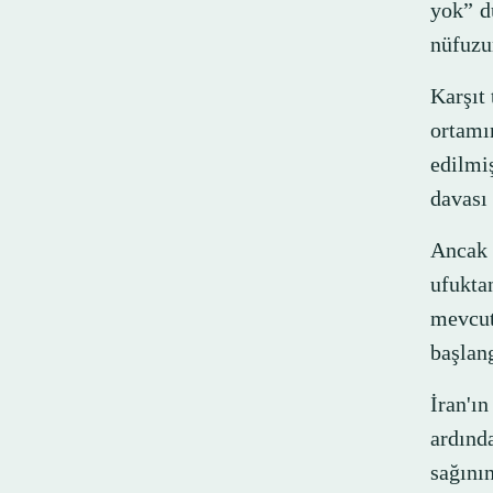
yok” dü
nüfuzu
Karşıt 
ortamın
edilmiş
davası 
Ancak 
ufukta
mevcut
başlang
İran'ın
ardınd
sağını