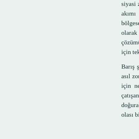
siyasi 
akımı 
bölgese
olarak
çözümü
için te
Barış 
asıl z
için n
çatışa
doğura
olası 