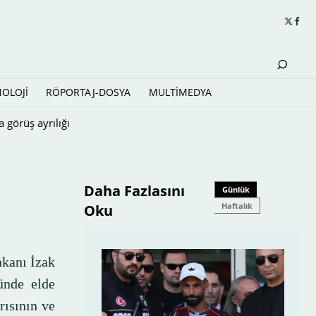
NOLOJİ
RÖPORTAJ-DOSYA
MULTİMEDYA
Daha Fazlasını
Günlük
Haftalık
Oku
akanı İzak
ünde elde
rısının ve