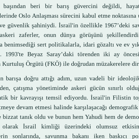
 başından beri bir barış güvercini değildi, haya
erinde Oslo Anlaşması sürecini kabul etme noktasına 
ve güvenlik şahiniydi. İsrail'in özellikle 1967’deki sa
 askeri zaferler, onun dünya görüşünü şekillendird
a benimsediği sert politikalarla, idari gözaltı ve ev yı
ı. 1993'te Beyaz Saray’daki törenden iki ay önces
in Kurtuluş Örgütü (FKÖ) ile doğrudan müzakerelere dir
in barışa doğru attığı adım, uzun vadeli bir ideoloj
den, çatışma yönetiminde askeri gücün sınırlı oldu
ik bir kavrayışı temsil ediyordu. İsrail'in Filistin to
etmeye devam etmesi halinde karşılaşacağı demografik
e bizzat tanık oldu ve bunun hem Yahudi hem de demok
 olarak İsrail kimliği üzerindeki olumsuz etkisin
erin sonlarında, savunma bakanı iken baskıcı poli