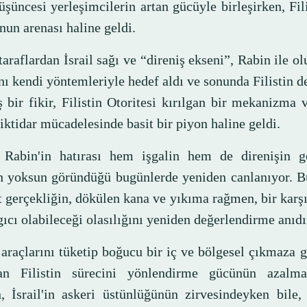
şüncesi yerleşimcilerin artan gücüyle birleşirken, Fili
nun arenası haline geldi.
taraflardan İsrail sağı ve “direniş ekseni”, Rabin ile ol
ı kendi yöntemleriyle hedef aldı ve sonunda Filistin de
 bir fikir, Filistin Otoritesi kırılgan bir mekanizma v
iktidar mücadelesinde basit bir piyon haline geldi.
Rabin'in hatırası hem işgalin hem de direnişin g
n yoksun göründüğü bugünlerde yeniden canlanıyor. B
 gerçekliğin, dökülen kana ve yıkıma rağmen, bir karş
ıcı olabileceği olasılığını yeniden değerlendirme anıdı
 araçlarını tüketip boğucu bir iç ve bölgesel çıkmaza 
an Filistin sürecini yönlendirme gücünün azalmas
n, İsrail'in askeri üstünlüğünün zirvesindeyken bile,