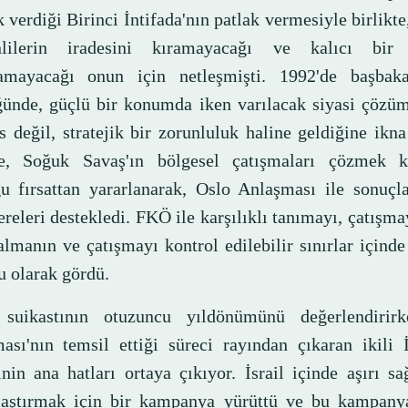
k verdiği Birinci İntifada'nın patlak vermesiyle birlikte
inlilerin iradesini kıramayacağı ve kalıcı bir
amayacağı onun için netleşmişti. 1992'de başbak
ünde, güçlü bir konumda iken varılacak siyasi çözüm
s değil, stratejik bir zorunluluk haline geldiğine ikn
e, Soğuk Savaş'ın bölgesel çatışmaları çözmek 
u fırsattan yararlanarak, Oslo Anlaşması ile sonuçla
eleri destekledi. FKÖ ile karşılıklı tanımayı, çatışma
almanın ve çatışmayı kontrol edilebilir sınırlar içind
u olarak gördü.
suikastının otuzuncu yıldönümünü değerlendirir
ası'nın temsil ettiği süreci rayından çıkaran ikili İ
nin ana hatları ortaya çıkıyor. İsrail içinde aşırı sa
laştırmak için bir kampanya yürüttü ve bu kampanya