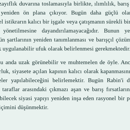
zayıflık duvarına toslamasıyla birlikte, ılımlılık, barış
yeniden ön plana çıkıyor. Bugün daha güçlü ola
l istikrarın kalıcı bir işgale veya çatışmanın sürekli bir
 yönetilmesine dayandırılamayacağıdır. Bunun ye
n şartlarının yeniden tanımlanması ve barışçıl çözü
k uygulanabilir ufuk olarak belirlenmesi gerekmektedir
şu anda uzak görünebilir ve muhtemelen de öyle. An
orluk, siyasete açılan kapının kalıcı olarak kapanması
eler yapılabileceğini belirlemektir. Bugün Rabin'i 
n taraflar arasındaki çıkmazı aşan ve barış fırsatları
bilecek siyasi yapıyı yeniden inşa eden rasyonel bir p
biçimini düşünmektir.