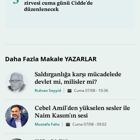
5
zirvesi cuma günü Cidde'de
düzenlenecek
Daha Fazla Makale YAZARLAR
Saldırganlığa karşı mücadelede
devlet mi, milisler mi?
Rıdvan Seyyid
Cuma 07/08 - 10:36
Cebel Amil'den yükselen sesler ile
Naim Kasım'ın sesi
Mustafa Fahs
Cuma 07/08 - 09:02