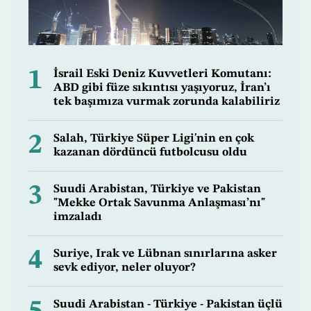
1
İsrail Eski Deniz Kuvvetleri Komutanı:
ABD gibi füze sıkıntısı yaşıyoruz, İran’ı
tek başımıza vurmak zorunda kalabiliriz
2
Salah, Türkiye Süper Ligi'nin en çok
kazanan dördüncü futbolcusu oldu
3
Suudi Arabistan, Türkiye ve Pakistan
"Mekke Ortak Savunma Anlaşması’nı"
imzaladı
4
Suriye, Irak ve Lübnan sınırlarına asker
sevk ediyor, neler oluyor?
Suudi Arabistan - Türkiye - Pakistan üçlü