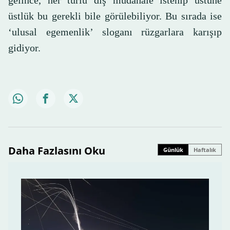
gelince, her türlü dış müdahale istenip üstüne
üstlük bu gerekli bile görülebiliyor. Bu sırada ise
‘ulusal egemenlik’ sloganı rüzgarlara karışıp
gidiyor.
Daha Fazlasını Oku
Günlük
Haftalık