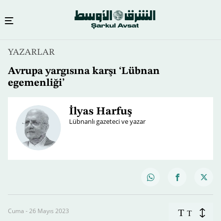
YAZARLAR
Avrupa yargısına karşı ‘Lübnan
egemenliği’
İlyas Harfuş
Lübnanlı gazeteci ve yazar
Cuma - 26 Mayıs 2023
T
T