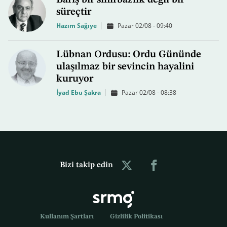
Barış bir sihirbazlık değil bir
süreçtir
Hazım Sağıye
Pazar 02/08 - 09:40
Lübnan Ordusu: Ordu Gününde
ulaşılmaz bir sevincin hayalini
kuruyor
İyad Ebu Şakra
Pazar 02/08 - 08:38
Bizi takip edin
Kullanım Şartları
Gizlilik Politikası