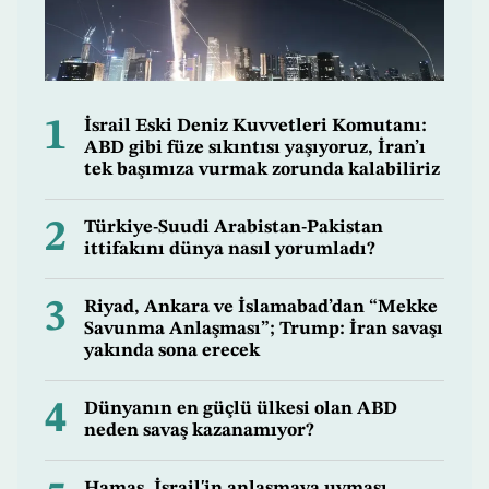
1
İsrail Eski Deniz Kuvvetleri Komutanı:
ABD gibi füze sıkıntısı yaşıyoruz, İran’ı
tek başımıza vurmak zorunda kalabiliriz
2
Türkiye-Suudi Arabistan-Pakistan
ittifakını dünya nasıl yorumladı?
3
Riyad, Ankara ve İslamabad’dan “Mekke
Savunma Anlaşması”; Trump: İran savaşı
yakında sona erecek
4
Dünyanın en güçlü ülkesi olan ABD
neden savaş kazanamıyor?
Hamas, İsrail'in anlaşmaya uyması