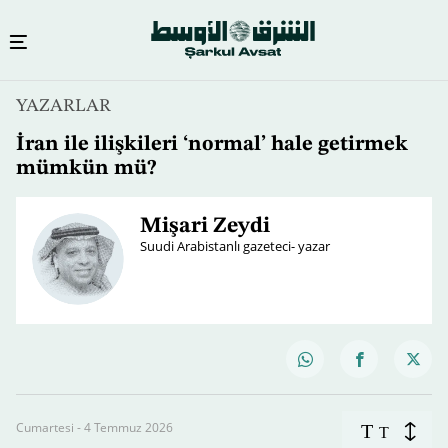
YAZARLAR
İran ile ilişkileri ‘normal’ hale getirmek
mümkün mü?
Mişari Zeydi
Suudi Arabistanlı gazeteci- yazar
Cumartesi - 4 Temmuz 2026
T
T