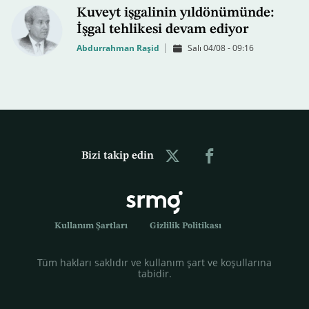
Kuveyt işgalinin yıldönümünde:
İşgal tehlikesi devam ediyor
Abdurrahman Raşid
Salı 04/08 - 09:16
Bizi takip edin
Kullanım Şartları
Gizlilik Politikası
Tüm hakları saklıdır ve kullanım şart ve koşullarına
tabidir.