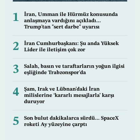
1
İran, Umman ile Hürmüz konusunda
anlaşmaya vardığını açıkladı...
Trump'tan "sert darbe" uyarısı
2
İran Cumhurbaşkanı: Şu anda Yüksek
Lider ile iletişim çok zor
3
Salah, basın ve taraftarların yoğun ilgisi
eşliğinde Trabzonspor'da
4
Şam, Irak ve Lübnan'daki İran
milislerine ‘kararlı mesajlarla’ karşı
duruyor
5
Son bulut dakikalarca sürdü... SpaceX
roketi Ay yüzeyine çarptı