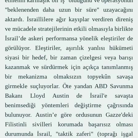
etmenin karmaşık bir iş" olduğunu ve operasyonun
"beklenenden daha uzun bir süre" uzayacağını
aktardı. İsraillilere ağır kayıplar verdiren direniş
ve mücadele stratejilerinin etkili olmasıyla birlikte
İsrail’de askeri performansa yönelik eleştiriler de
görülüyor. Eleştiriler, aşırılık yanlısı hükümeti
siyasi bir hedef, bir zaman çizelgesi veya barışı
kazanmak ve sürdürmek için açıkça tanımlanmış
bir mekanizma olmaksızın topyekûn savaşa
girmekle suçluyorlar. Öte yandan ABD Savunma
Bakanı Lloyd Austin de İsrail'e savaşta
benimsediği yöntemleri değiştirme çağrısında
bulunuyor. Austin’e göre ordusunun Gazze'deki
Filistinli sivilleri korumada başarısız olması
durumunda İsrail, "taktik zaferi" (toprağı işgal