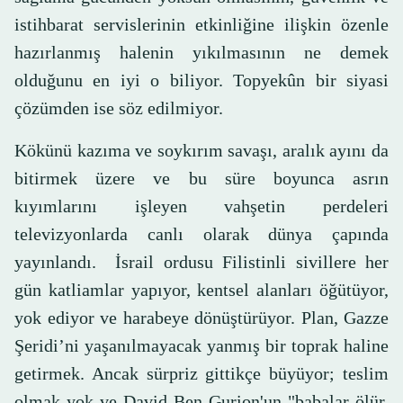
istihbarat servislerinin etkinliğine ilişkin özenle
hazırlanmış halenin yıkılmasının ne demek
olduğunu en iyi o biliyor. Topyekûn bir siyasi
çözümden ise söz edilmiyor.
Kökünü kazıma ve soykırım savaşı, aralık ayını da
bitirmek üzere ve bu süre boyunca asrın
kıyımlarını işleyen vahşetin perdeleri
televizyonlarda canlı olarak dünya çapında
yayınlandı. İsrail ordusu Filistinli sivillere her
gün katliamlar yapıyor, kentsel alanları öğütüyor,
yok ediyor ve harabeye dönüştürüyor. Plan, Gazze
Şeridi’ni yaşanılmayacak yanmış bir toprak haline
getirmek. Ancak sürpriz gittikçe büyüyor; teslim
olmak yok ve David Ben-Gurion'un "babalar ölür,