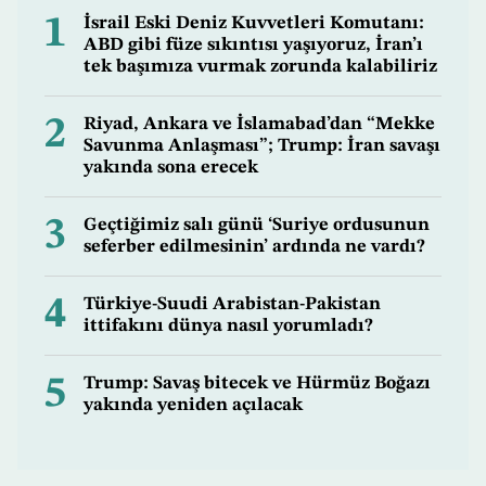
1
İsrail Eski Deniz Kuvvetleri Komutanı:
ABD gibi füze sıkıntısı yaşıyoruz, İran’ı
tek başımıza vurmak zorunda kalabiliriz
2
Riyad, Ankara ve İslamabad’dan “Mekke
Savunma Anlaşması”; Trump: İran savaşı
yakında sona erecek
3
Geçtiğimiz salı günü ‘Suriye ordusunun
seferber edilmesinin’ ardında ne vardı?
4
Türkiye-Suudi Arabistan-Pakistan
ittifakını dünya nasıl yorumladı?
5
Trump: Savaş bitecek ve Hürmüz Boğazı
yakında yeniden açılacak