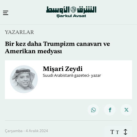
YAZARLAR
Bir kez daha Trumpizm canavarı ve
Amerikan medyası
Mişari Zeydi
Suudi Arabistanlı gazeteci- yazar
Çarşamba - 4 Aralık 2024
T
T