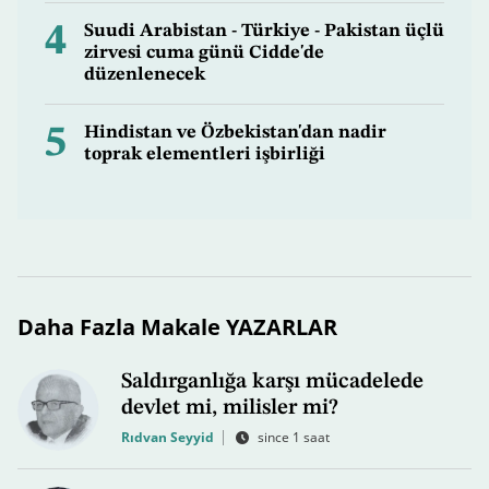
4
Suudi Arabistan - Türkiye - Pakistan üçlü
zirvesi cuma günü Cidde'de
düzenlenecek
5
Hindistan ve Özbekistan'dan nadir
toprak elementleri işbirliği
Daha Fazla Makale YAZARLAR
Saldırganlığa karşı mücadelede
devlet mi, milisler mi?
Rıdvan Seyyid
since 1 saat