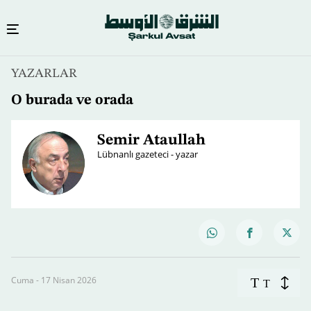
YAZARLAR
O burada ve orada
Semir Ataullah
Lübnanlı gazeteci - yazar
Cuma - 17 Nisan 2026
T
T