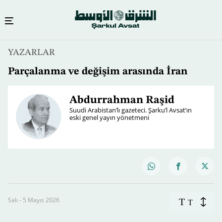
YAZARLAR
Parçalanma ve değişim arasında İran
Abdurrahman Raşid
Suudi Arabistan’lı gazeteci. Şarku’l Avsat’ın
eski genel yayın yönetmeni
Salı - 5 Mayıs 2026
T
T