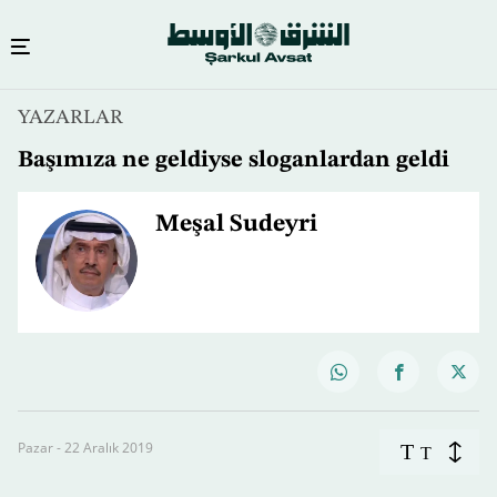
YAZARLAR
​Başımıza ne geldiyse sloganlardan geldi
Meşal Sudeyri
Pazar - 22 Aralık 2019
T
T