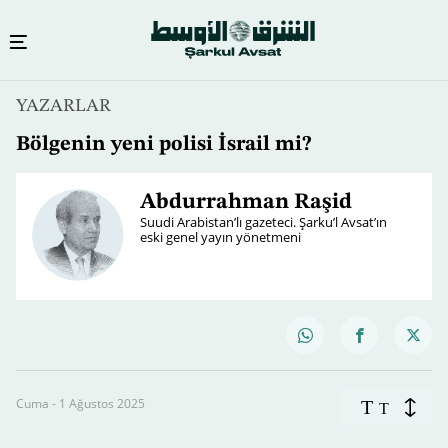
YAZARLAR
Bölgenin yeni polisi İsrail mi?
Abdurrahman Raşid
Suudi Arabistan’lı gazeteci. Şarku’l Avsat’ın
eski genel yayın yönetmeni
Cuma - 1 Ağustos 2025
T
T