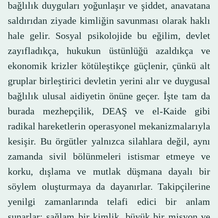
bağlılık duyguları yoğunlaşır ve şiddet, anavatana
saldırıdan ziyade kimliğin savunması olarak haklı
hale gelir. Sosyal psikolojide bu eğilim, devlet
zayıfladıkça, hukukun üstünlüğü azaldıkça ve
ekonomik krizler kötüleştikçe güçlenir, çünkü alt
gruplar birleştirici devletin yerini alır ve duygusal
bağlılık ulusal aidiyetin önüne geçer. İşte tam da
burada mezhepçilik, DEAŞ ve el-Kaide gibi
radikal hareketlerin operasyonel mekanizmalarıyla
kesişir. Bu örgütler yalnızca silahlara değil, aynı
zamanda sivil bölünmeleri istismar etmeye ve
korku, dışlama ve mutlak düşmana dayalı bir
söylem oluşturmaya da dayanırlar. Takipçilerine
yenilgi zamanlarında telafi edici bir anlam
sunarlar; sağlam bir kimlik, büyük bir misyon ve