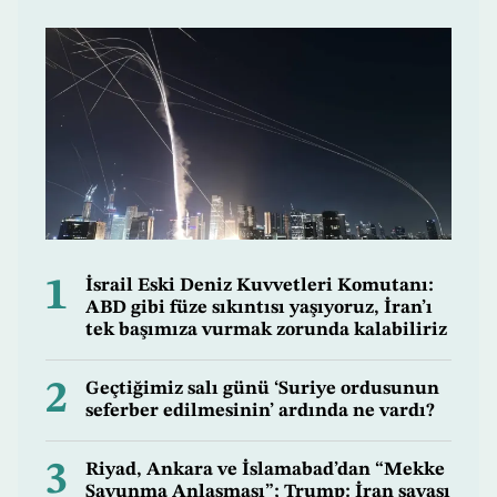
1
İsrail Eski Deniz Kuvvetleri Komutanı:
ABD gibi füze sıkıntısı yaşıyoruz, İran’ı
tek başımıza vurmak zorunda kalabiliriz
2
Geçtiğimiz salı günü ‘Suriye ordusunun
seferber edilmesinin’ ardında ne vardı?
3
Riyad, Ankara ve İslamabad’dan “Mekke
Savunma Anlaşması”; Trump: İran savaşı