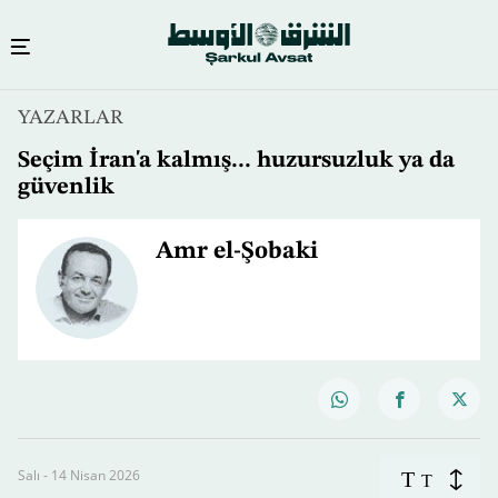
YAZARLAR
Seçim İran'a kalmış... huzursuzluk ya da
güvenlik
Amr el-Şobaki
Salı - 14 Nisan 2026
T
T