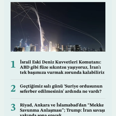
1
İsrail Eski Deniz Kuvvetleri Komutanı:
ABD gibi füze sıkıntısı yaşıyoruz, İran’ı
tek başımıza vurmak zorunda kalabiliriz
2
Geçtiğimiz salı günü ‘Suriye ordusunun
seferber edilmesinin’ ardında ne vardı?
3
Riyad, Ankara ve İslamabad’dan “Mekke
Savunma Anlaşması”; Trump: İran savaşı
yakında sona erecek