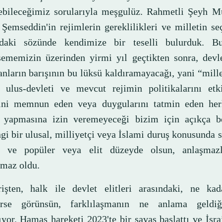
ebileceğimiz sorularıyla meşgulüz. Rahmetli Şeyh
emseddin'in rejimlerin gereklilikleri ve milletin seçe
daki sözünde kendimize bir teselli bulurduk. B
ememizin üzerinden yirmi yıl geçtikten sonra, devle
anların barışının bu lüksü kaldıramayacağı, yani “mill
, ulus-devleti ve mevcut rejimin politikalarını etk
ini memnun eden veya duygularını tatmin eden her
 yapmasına izin veremeyeceği bizim için açıkça be
gi bir ulusal, milliyetçi veya İslami duruş konusunda 
ı ve popüler veya elit düzeyde olsun, anlaşmazl
amaz oldu.
işten, halk ile devlet elitleri arasındaki, ne ka
ürse görünsün, farklılaşmanın ne anlama geldiğ
ıyor. Hamas hareketi 2023'te bir savaş başlattı ve İsrai