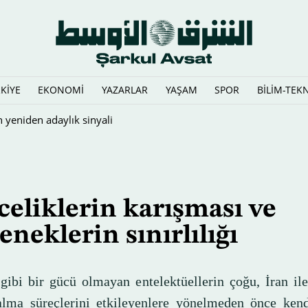
KİYE
EKONOMİ
YAZARLAR
YAŞAM
SPOR
BİLİM-TEK
mesi için gizlice Vance'i mi destekliyor?
eliklerin karışması ve
eneklerin sınırlılığı
gibi bir gücü olmayan entelektüellerin çoğu, İran ile
alma süreçlerini etkileyenlere yönelmeden önce ken