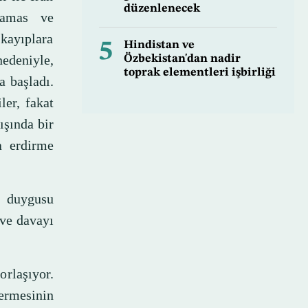
düzenlenecek
Hamas ve
 kayıplara
5
Hindistan ve
nedeniyle,
Özbekistan'dan nadir
toprak elementleri işbirliği
 başladı.
ler, fakat
ışında bir
a erdirme
a duygusu
ve davayı
orlaşıyor.
ermesinin