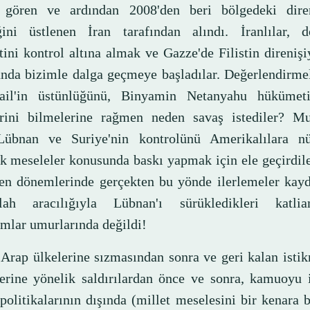
 gören ve ardından 2008'den beri bölgedeki dire
iğini üstlenen İran tarafından alındı. İranlılar, 
ini kontrol altına almak ve Gazze'de Filistin direnişiy
nda bizimle dalga geçmeye başladılar. Değerlendirmel
ail'in üstünlüğünü, Binyamin Netanyahu hükümet
erini bilmelerine rağmen neden savaş istediler? M
Lübnan ve Suriye'nin kontrolünü Amerikalılara n
jik meseleler konusunda baskı yapmak için ele geçirdi
en dönemlerinde gerçekten bu yönde ilerlemeler kayde
llah aracılığıyla Lübnan'ı sürükledikleri katli
ımlar umurlarında değildi!
 Arap ülkelerine sızmasından sonra ve geri kalan istik
lerine yönelik saldırılardan önce ve sonra, kamuoyu 
politikalarının dışında (millet meselesini bir kenara 