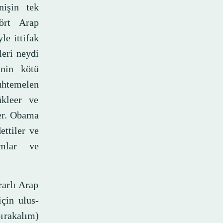
nişin tek
dört Arap
le ittifak
eri neydi
inin kötü
uhtemelen
ükleer ve
ler. Obama
ttiler ve
amlar ve
rarlı Arap
için ulus-
bırakalım)