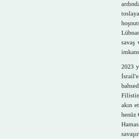
ardınd
toslay
hoşnut
Lübnan
savaş 
imkans
2023 y
İsrail
bahsed
Filist
akın e
henüz 
Hamas 
savaşın