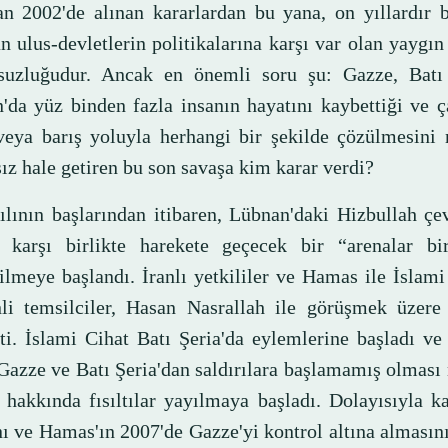
an 2002'de alınan kararlardan bu yana, on yıllardır 
an ulus-devletlerin politikalarına karşı var olan yayg
suzluğudur. Ancak en önemli soru şu: Gazze, Batı
'da yüz binden fazla insanın hayatını kaybettiği ve 
veya barış yoluyla herhangi bir şekilde çözülmesini 
ız hale getiren bu son savaşa kim karar verdi?
ılının başlarından itibaren, Lübnan'daki Hizbullah çe
'e karşı birlikte harekete geçecek bir “arenalar bir
ilmeye başlandı. İranlı yetkililer ve Hamas ile İslami
inli temsilciler, Hasan Nasrallah ile görüşmek üzere
tti. İslami Cihat Batı Şeria'da eylemlerine başladı v
Gazze ve Batı Şeria'dan saldırılara başlamamış olması
hakkında fısıltılar yayılmaya başladı. Dolayısıyla k
ı ve Hamas'ın 2007'de Gazze'yi kontrol altına almasını