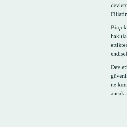
devlet
Filisti
Birçok
haklıl
ettikt
endişe
Devlet
güvenli
ne kims
ancak 