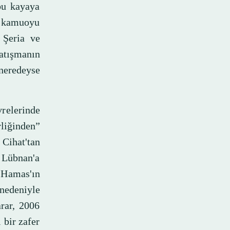
bu kayaya
ın kamuoyu
 Şeria ve
çatışmanın
neredeyse
vrelerinde
liğinden”
 Cihat'tan
 Lübnan'a
e Hamas'ın
 nedeniyle
arar, 2006
 bir zafer