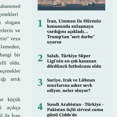
 Muhammed
nekleri ​​
1
İran, Umman ile Hürmüz
u sloganı
konusunda anlaşmaya
tlerin ve
vardığını açıkladı...
Trump'tan "sert darbe"
etin” veya
uyarısı
ilemeden,
hangi bir
2
Salah, Türkiye Süper
Ligi'nin en çok kazanan
lli oldu.
dördüncü futbolcusu oldu
seçenekler
ığı artık
3
Suriye, Irak ve Lübnan
sınırlarına asker sevk
ediyor, neler oluyor?
dar küçük
4
Suudi Arabistan - Türkiye -
i açıkça
Pakistan üçlü zirvesi cuma
l ile İran
günü Cidde'de