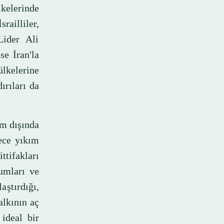
kelerinde
ailliler,
Lider Ali
se İran'la
lkelerine
ırıları da
ım dışında
ece yıkım
ttifakları
lumları ve
aştırdığı,
alkının aç
ideal bir