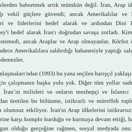
klerden bahsetmek artık mümkün değil. İran, Arap ül
ığı vekil güçlere güvendi; ancak Amerikalılar ve İsr
eri ve liderlerini hedef alarak ve ardından Dini 
y'i hedef alarak İran'ı doğrudan savaşa zorladı. Kim
istemedi, ancak Araplar ve Arap olmayanlar, Körfez ü
adece Amerikalılara saldırdığı bahanesiyle yaptığı sald
edemezler.
nlaşmaları'ndan (1993) bu yana seçilen barışçıl yaklaş
çin çalışmanın başka yolu yok. Diğer tüm yollar sad
i. İran’ın milisleri ve onların mezhepçi ve İslamcı i
ndan üretilen bu bölünme, istikrarlı ve müreffeh top
ı olumsuz etkiliyor. İran'ın Arap ülkelerini istikrarsızl
erine karşı komplo kurduğu ve kurmaya devam ettiği, h
gun olduğu gerçeğine rağmen, sosyal medyada onu 