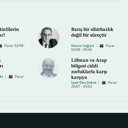
tinlilerin
Barış bir sihirbazlık
mı?
değil bir süreçtir
Pazar 02/08 -
Hazım Sağıye
Pazar
02/08 - 09:40
n
Lübnan ve Arap
rı
bölgesi ciddi
zorluklarla karşı
bi
Pazar
karşıya
İyad Ebu Şakra
Pazar
26/07 - 09:03