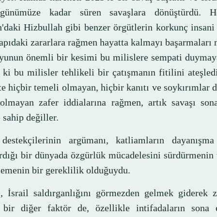
günümüze kadar süren savaşlara dönüştürdü. 
'daki Hizbullah gibi benzer örgütlerin korkunç insani
yapıdaki zararlara rağmen hayatta kalmayı başarmaları 
unun önemli bir kesimi bu milislere sempati duymaya
ki bu milisler tehlikeli bir çatışmanın fitilini ateşledi
e hiçbir temeli olmayan, hiçbir kanıtı ve soykırımlar d
 olmayan zafer iddialarına rağmen, artık savaşı son
sahip değiller.
destekçilerinin argümanı, katliamların dayanışm
rdığı bir dünyada özgürlük mücadelesini sürdürmenin 
lemenin bir gereklilik olduğuydu.
e, İsrail saldırganlığını görmezden gelmek giderek z
bir diğer faktör de, özellikle intifadaların sona 