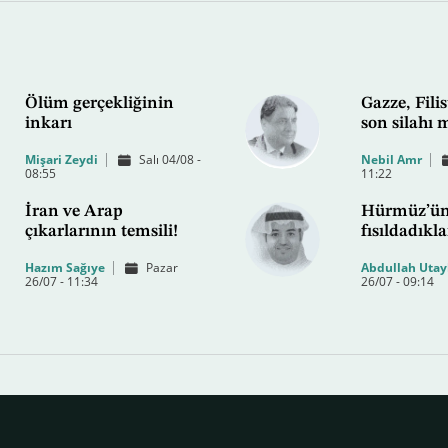
Ölüm gerçekliğinin
Gazze, Filis
inkarı
son silahı 
Mişari Zeydi
Salı 04/08 -
Nebil Amr
08:55
11:22
İran ve Arap
Hürmüz’ü
çıkarlarının temsili!
fısıldadıkla
Hazım Sağıye
Pazar
Abdullah Utay
26/07 - 11:34
26/07 - 09:14