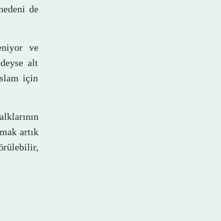
 nedeni de
eniyor ve
deyse alt
İslam için
alklarının
rmak artık
rülebilir,