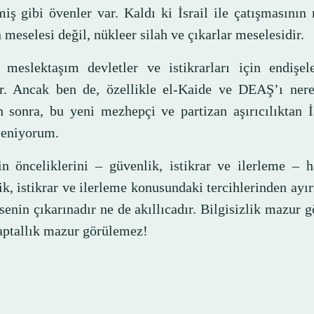
miş gibi övenler var. Kaldı ki İsrail ile çatışmasının
n meselesi değil, nükleer silah ve çıkarlar meselesidir.
 meslektaşım devletler ve istikrarları için endişel
ar. Ancak ben de, özellikle el-Kaide ve DEAŞ’ı nere
en sonra, bu yeni mezhepçi ve partizan aşırıcılıktan 
leniyorum.
in önceliklerini – güvenlik, istikrar ve ilerleme – h
k, istikrar ve ilerleme konusundaki tercihlerinden ayı
enin çıkarınadır ne de akıllıcadır. Bilgisizlik mazur gö
aptallık mazur görülemez!