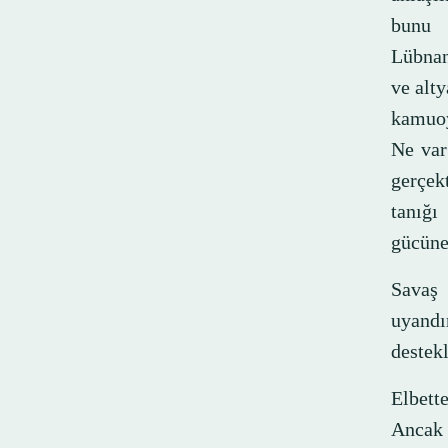
bunu 
Lübnan
ve alt
kamuoy
Ne var 
gerçekt
tanığı
gücüne 
Savaş 
uyandı
destek
Elbett
Ancak 