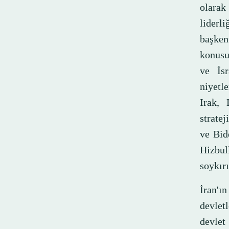
olarak
liderl
başkent
konusu
ve İsr
niyetl
Irak, 
strate
ve Bid
Hizbu
soykır
İran'ın
devlet
devlet 