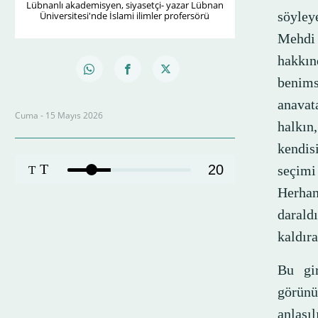
Lübnanlı akademisyen, siyasetçi- yazar Lübnan
söyley
Üniversitesi'nde İslami ilimler profersörü
Mehdi Ş
hakkın
benims
anavat
Cuma - 15 Mayıs 2026
halkın
kendis
T
20
seçimi
T
Herhan
darald
kaldır
Bu gir
görün
anlaşıl