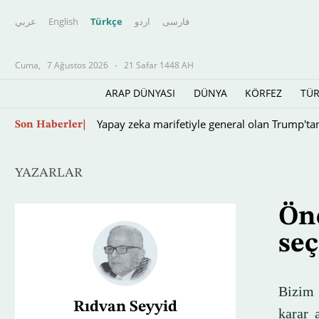
عربي
English
Türkçe
اردو
فارسى
Cuma,
7 Ağustos 2026
-
21 Safar 1448 AH
ARAP DÜNYASI
DÜNYA
KÖRFEZ
TÜR
Trump, 2028 başkanlık seçimlerinde yerine geç
Son Haberler
YAZARLAR
Önc
seç
Bizim 
Rıdvan Seyyid
karar 