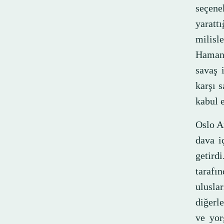
seçene
yaratt
milisl
Hamane
savaş 
karşı s
kabul 
Oslo A
dava i
getird
tarafı
uluslar
diğerl
ve yor