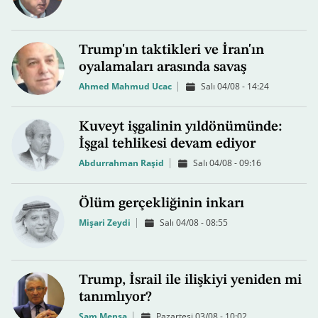
Trump'ın taktikleri ve İran'ın
oyalamaları arasında savaş
Ahmed Mahmud Ucac
Salı 04/08 - 14:24
Kuveyt işgalinin yıldönümünde:
İşgal tehlikesi devam ediyor
Abdurrahman Raşid
Salı 04/08 - 09:16
Ölüm gerçekliğinin inkarı
Mişari Zeydi
Salı 04/08 - 08:55
Trump, İsrail ile ilişkiyi yeniden mi
tanımlıyor?
Sam Mensa
Pazartesi 03/08 - 10:02