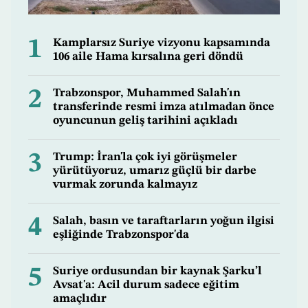
1
Kamplarsız Suriye vizyonu kapsamında
106 aile Hama kırsalına geri döndü
2
Trabzonspor, Muhammed Salah'ın
transferinde resmi imza atılmadan önce
oyuncunun geliş tarihini açıkladı
3
Trump: İran'la çok iyi görüşmeler
yürütüyoruz, umarız güçlü bir darbe
vurmak zorunda kalmayız
4
Salah, basın ve taraftarların yoğun ilgisi
eşliğinde Trabzonspor'da
5
Suriye ordusundan bir kaynak Şarku’l
Avsat'a: Acil durum sadece eğitim
amaçlıdır