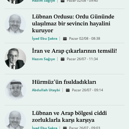
Hazım Sağıye
Pazar 02/08 - 09:40
Lübnan Ordusu: Ordu Gününde
ulaşılmaz bir sevincin hayalini
kuruyor
İyad Ebu Şakra
Pazar 02/08 - 08:38
İran ve Arap çıkarlarının temsili!
Hazım Sağıye
Pazar 26/07 - 11:34
Hürmüz’ün fısıldadıkları
Abdullah Utaybi
Pazar 26/07 - 09:14
Lübnan ve Arap bölgesi ciddi
zorluklarla karşı karşıya
İyad Ebu Şakra
Pazar 26/07 - 09:03