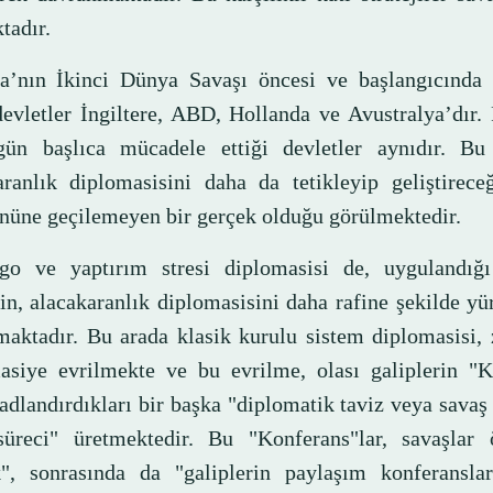
tadır.
a’nın İkinci Dünya Savaşı öncesi ve başlangıcında
 devletler İngiltere, ABD, Hollanda ve Avustralya’dır.
ün başlıca mücadele ettiği devletler aynıdır. Bu
aranlık diplomasisini daha da tetikleyip geliştirece
önüne geçilemeyen bir gerçek olduğu görülmektedir.
o ve yaptırım stresi diplomasisi de, uygulandığı
rin, alacakaranlık diplomasisini daha rafine şekilde y
maktadır. Bu arada klasik kurulu sistem diplomasisi,
asiye evrilmekte ve bu evrilme, olası galiplerin "K
adlandırdıkları bir başka "diplomatik taviz veya savaş
üreci" üretmektedir. Bu "Konferans"lar, savaşlar 
ak", sonrasında da "galiplerin paylaşım konferanslar