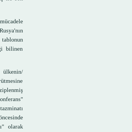
 mücadele
 Rusya'nın
 tablonun
ği bilinen
 ülkenin/
ürütmesine
 ziplenmiş
onferans"
 tazminatı
öncesinde
ı" olarak