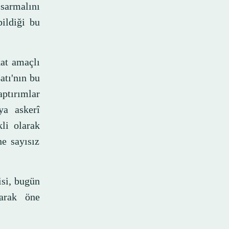
armalını
ildiği bu
kat amaçlı
atı'nın bu
aptırımlar
ya askerî
li olarak
ne sayısız
isi, bugün
larak öne