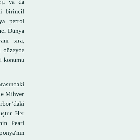
rji ya da
 birincil
ya petrol
nci Dünya
anı sıra,
li düzeyde
aki konumu
rasındaki
ile Mihver
rbor’daki
uştur. Her
nin Pearl
ponya'nın