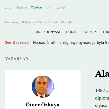
عربي
English
Türkçe
اردو
فارسى
Cumartesi,
8 Ağustos 2026
-
21 Safar 1448 AH
ARAP DÜNYASI
DÜNYA
KÖRFEZ
TÜR
ABD, Küba'ya yeni lider arıyor
Son Haberler
YAZARLAR
Ala
1892 y
diplom
Ömer Özkaya
siyasa