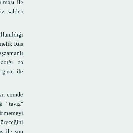
lması ile
iz saldırı
llanıldığı
önelik Rus
şzamanlı
ladığı da
rgosu ile
si, eninde
k " taviz"
tirmemeyi
üreceğini
aş ile son