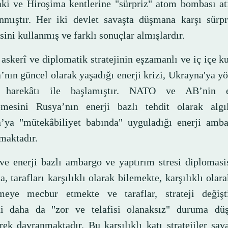
ki ve Hiroşima kentlerine "sürpriz" atom bombası atı
anmıştır. Her iki devlet savaşta düşmana karşı sürpr
isini kullanmış ve farklı sonuçlar almışlardır.
askerî ve diplomatik stratejinin eşzamanlı ve iç içe ku
’nın güncel olarak yaşadığı enerji krizi, Ukrayna'ya y
î harekâtı ile başlamıştır. NATO ve AB’nin e
emesini Rusya’nın enerji bazlı tehdit olarak algı
’ya "mütekâbiliyet babında" uyguladığı enerji amba
maktadır.
 ve enerji bazlı ambargo ve yaptırım stresi diplomasi
, tarafları karşılıklı olarak bilemekte, karşılıklı olara
eye mecbur etmekte ve taraflar, strateji değiş
ni daha da "zor ve telafisi olanaksız" duruma düş
rek davranmaktadır. Bu karşılıklı katı stratejiler sav