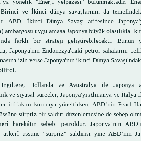
’ya yönelik "Enerji yelpazesi" bulunmaktadır. Ene
 Birinci ve İkinci dünya savaşlarının da temelindeki
ir. ABD, İkinci Dünya Savaşı arifesinde Japonya'
n) ambargosu uygulamasa Japonya büyük olasılıkla İki
’nda farklı bir strateji geliştirebilecekti. Bunun y
da, Japonya'nın Endonezya'daki petrol sahalarını bel
masına izin verse Japonya'nın ikinci Dünya Savaşı'nd
ilirdi.
ngiltere, Hollanda ve Avustralya ile Japonya a
ik ve siyasal süreçler, Japonya'yı Almanya ve İtalya 
ler ittifakını kurmaya yöneltirken, ABD’nin Pearl Ha
 üssüne sürpriz bir saldırı düzenlemesine de sebep olm
kerî harekâtın sebebi petroldür. Japonya’nın ABD’
 askerî üssüne "sürpriz" saldırısı yine ABD’nin Ja