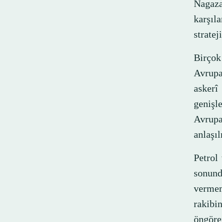
Nagaza
karşıl
stratej
Birçok 
Avrupa
asker
genişl
Avrupa
anlaşıl
Petrol
sonunda
vermem
rakibi
öngöre