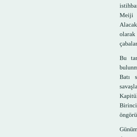
istihb
Meiji 
Alacak
olarak
çabala
Bu tar
bulunm
Batı s
savaş
Kapitü
Birinc
öngörü
Günümü