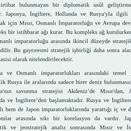
irtibat bulunmayan bir diplomatik usûl geliştirm
er. Japonya, İngiltere, Hollanda ve Rusya'yla ilgili 
ak için Mısır, Osmanlı İmparatorluğu ve Avrupa devl
ks bir istihbarat ağı kurar. Bu kompleks ağ kurulurk
manlı imparatorluğu arasında ikincil düzeyde stratejik
dilir. Bu gayrıresmi stratejik işbirliği daha sonra ala
sisi olarak nitelendirilecektir.
a ve Osmanlı imparatorlukları arasındaki temel j
lik Rusya ile aralarında sadece birer deniz bulunması
a'nın savunma stratejisi Akdeniz’de Mısır'dan, 
da ve İngiltere’den başlamaktadır. Rusya ve İngilter
ı hem de Japon imparatorluklarında yarattığı iç ve d
mlar arasında sıkı bir korelasyon da vardır. J
itik ve jeostratejik analiz sonrasında Mısır ve İs