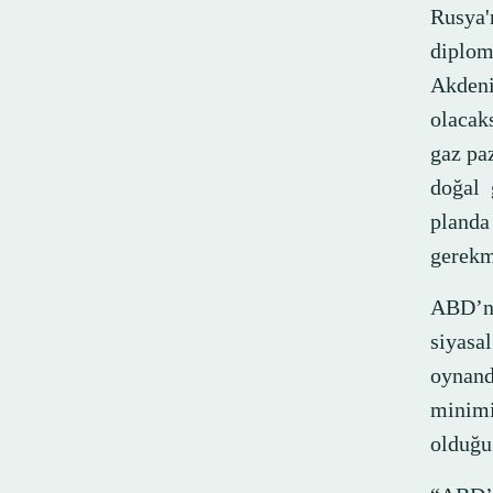
Rusya'
diplom
Akdeni
olacak
gaz pa
doğal 
planda
gerekm
ABD’ni
siyasa
oynand
minimi
olduğu 