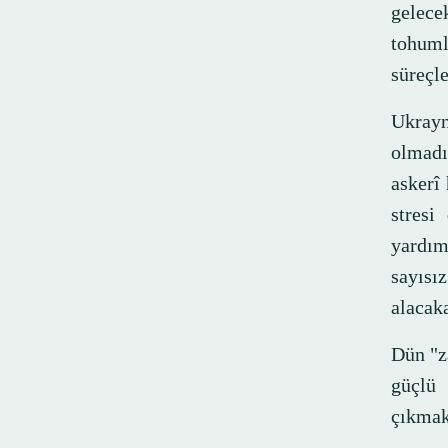
gelec
tohuml
süreçle
Ukrayn
olmadı
askerî
stresi
yardım
sayısız
alacaka
Dün "za
güçlü 
çıkmak