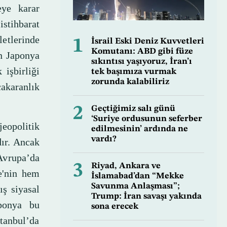
eye karar
istihbarat
etlerinde
1
İsrail Eski Deniz Kuvvetleri
Komutanı: ABD gibi füze
en Japonya
sıkıntısı yaşıyoruz, İran’ı
 işbirliği
tek başımıza vurmak
zorunda kalabiliriz
cakaranlık
2
Geçtiğimiz salı günü
‘Suriye ordusunun seferber
eopolitik
edilmesinin’ ardında ne
vardı?
dır. Ancak
Avrupa’da
3
Riyad, Ankara ve
e'nin hem
İslamabad’dan “Mekke
Savunma Anlaşması”;
ış siyasal
Trump: İran savaşı yakında
aponya bu
sona erecek
tanbul’da