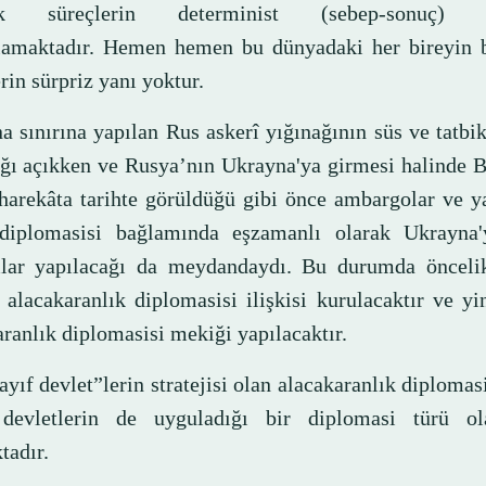
ek süreçlerin determinist (sebep-sonuç) s
amaktadır. Hemen hemen bu dünyadaki her bireyin b
rin sürpriz yanı yoktur.
a sınırına yapılan Rus askerî yığınağının süs ve tatbi
ğı açıkken ve Rusya’nın Ukrayna'ya girmesi halinde B
 harekâta tarihte görüldüğü gibi önce ambargolar ve y
 diplomasisi bağlamında eşzamanlı olarak Ukrayna'
lar yapılacağı da meydandaydı. Bu durumda öncelik
 alacakaranlık diplomasisi ilişkisi kurulacaktır ve yi
ranlık diplomasisi mekiği yapılacaktır.
yıf devlet”lerin stratejisi olan alacakaranlık diplomas
devletlerin de uyguladığı bir diplomasi türü o
tadır.