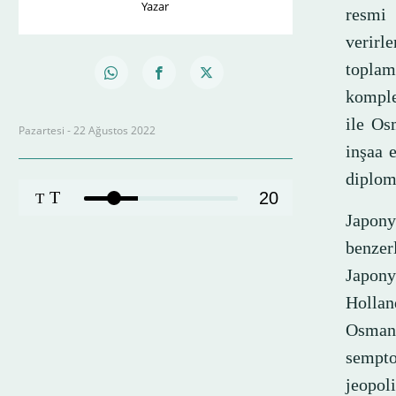
Yazar
resmi 
verirl
toplam
komple
ile Os
Pazartesi - 22 Ağustos 2022
inşaa e
diploma
T
20
T
Japony
benzer
Japony
Hollan
Osmanl
sempto
jeopol