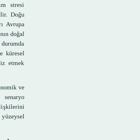
ım stresi
lir. Doğu
rı Avrupa
’nın doğal
Bu durumda
e küresel
liz etmek
konomik ve
r senaryo
şkilerini
 yüzeysel