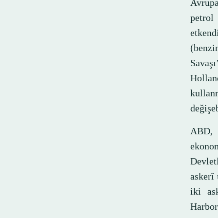
Avrupa
petrol
etkend
(benzi
Savaşı
Hollan
kullan
değişeb
ABD, İ
ekonom
Devlet
askerî
iki as
Harbor