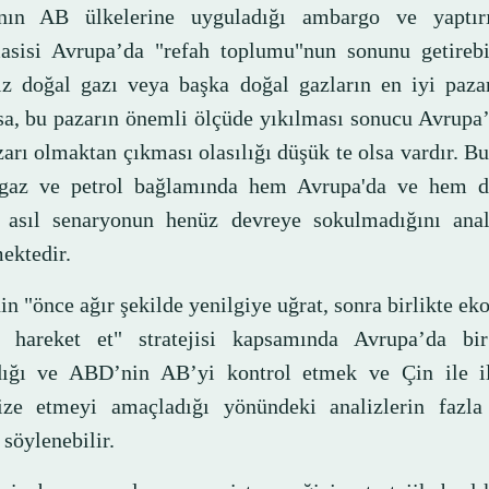
nın AB ülkelerine uyguladığı ambargo ve yaptır
asisi Avrupa’da "refah toplumu"nun sonunu getirebi
z doğal gazı veya başka doğal gazların en iyi paza
sa, bu pazarın önemli ölçüde yıkılması sonucu Avrupa
zarı olmaktan çıkması olasılığı düşük te olsa vardır. 
gaz ve petrol bağlamında hem Avrupa'da ve hem d
 asıl senaryonun henüz devreye sokulmadığını ana
ektedir.
n "önce ağır şekilde yenilgiye uğrat, sonra birlikte e
l hareket et" stratejisi kapsamında Avrupa’da bi
ığı ve ABD’nin AB’yi kontrol etmek ve Çin ile ili
ze etmeyi amaçladığı yönündeki analizlerin fazla
söylenebilir.