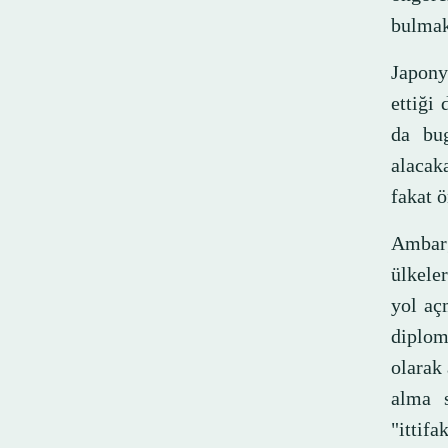
bulmak
Japony
ettiği
da bug
alacak
fakat 
Ambarg
ülkele
yol aç
diplom
olarak 
alma s
"ittif