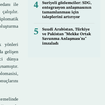
4
Suriyeli gözlemciler: SDG,
edanı ile
entegrasyon anlaşmasının
çalışılır.
tamamlanması için
taleplerini artırıyor
iplomatik
oluşturma
5
Suudi Arabistan, Türkiye
ve Pakistan "Mekke Ortak
Savunma Anlaşması’nı"
imzaladı
k yönleri
a gelişen
nci dünya
amıştır.
lomasisi,
nuçlarını
temelinde