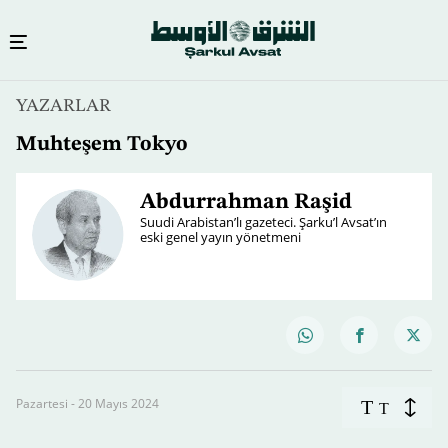
YAZARLAR
Muhteşem Tokyo
Abdurrahman Raşid
Suudi Arabistan’lı gazeteci. Şarku’l Avsat’ın
eski genel yayın yönetmeni
Pazartesi - 20 Mayıs 2024
T
T