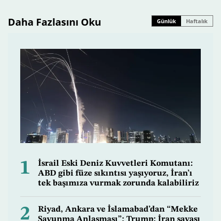
Daha Fazlasını Oku
Günlük
Haftalık
1
İsrail Eski Deniz Kuvvetleri Komutanı:
ABD gibi füze sıkıntısı yaşıyoruz, İran’ı
tek başımıza vurmak zorunda kalabiliriz
2
Riyad, Ankara ve İslamabad’dan “Mekke
Savunma Anlaşması”; Trump: İran savaşı