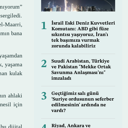
amıyorum”
sergiledi.
1
İsrail Eski Deniz Kuvvetleri
l-Maarri,
Komutanı: ABD gibi füze
bamın bana
sıkıntısı yaşıyoruz, İran’ı
tek başımıza vurmak
zorunda kalabiliriz
 yaşamdan
2
Suudi Arabistan, Türkiye
k, yaşama
ve Pakistan "Mekke Ortak
man kulak
Savunma Anlaşması’nı"
imzaladı
3
Geçtiğimiz salı günü
ın ahlaki
‘Suriye ordusunun seferber
nesil için
edilmesinin’ ardında ne
vardı?
bu dijital
Riyad, Ankara ve