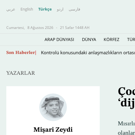
عربي
English
Türkçe
اردو
فارسى
Cumartesi,
8 Ağustos 2026
-
21 Safar 1448 AH
ARAP DÜNYASI
DÜNYA
KÖRFEZ
TÜR
Eski bir polis memurunun Arap listesine dahil
Son Haberler
YAZARLAR
Ço
‘di
Mısırl
Mişari Zeydi
olanla