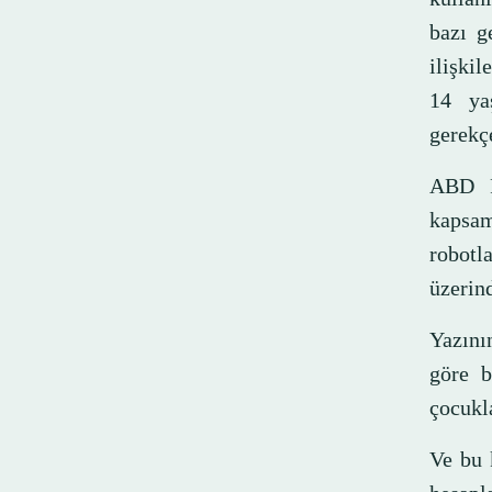
bazı g
ilişkil
14 yaş
gerekçe
ABD F
kapsam
robotl
üzerind
Yazını
göre b
çocukl
Ve bu 