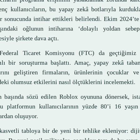
enç kullanıcıların, bu yapay zekâ botlarıyla kurdukl
er sonucunda intihar ettikleri belirlendi. Ekim 2024’te
ındaki oğlunun intiharına ‘dolaylı yoldan sebe
siyle şirkete dava açtı.
ederal Ticaret Komisyonu (FTC) da geçtiğimiz 
lı bir soruşturma başlattı. Amaç, yapay zekâ taban
arını geliştiren firmaların, ürünlerinin çocuklar ve
eki olumsuz etkilerini nasıl ölçtüklerini incelemekti.
n başında sözü edilen Roblox oyununa dönersek, istat
u platformun kullanıcılarının yüzde 80’i 16 yaşın 
ardan oluşuyor.
kasvetli tabloya bir de yeni bir tehlike ekleniyor: di