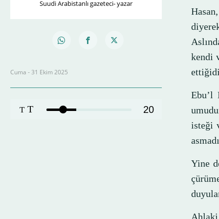
Suudi Arabistanlı gazeteci- yazar
Hasan,
diyere
Aslınd
kendi 
ettiği
Cuma - 31 Ekim 2025
Ebu’l 
T
20
umudun
T
isteği
asmadı
Yine d
çürüme
duyula
Ahlaki 