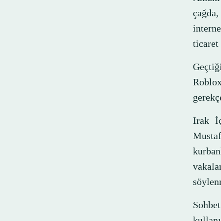
çağda,
intern
ticaret
Geçtiği
Roblox
gerekçe
Irak İ
Musta
kurban
vakala
söylen
Sohbet
kullan