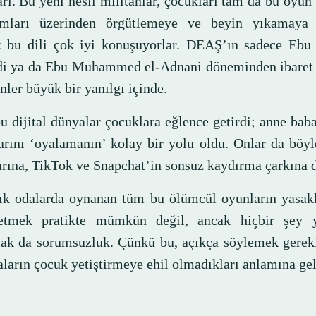
rı. Bu yeni nesil militanlar, çocukları tam da bu oyun
rmları üzerinden örgütlemeye ve beyin yıkamaya ç
k bu dili çok iyi konuşuyorlar. DEAŞ’ın sadece Ebu 
i ya da Ebu Muhammed el-Adnani döneminden ibaret
ler büyük bir yanılgı içinde.
u dijital dünyalar çocuklara eğlence getirdi; anne baba
arını ‘oyalamanın’ kolay bir yolu oldu. Onlar da böy
arına, TikTok ve Snapchat’in sonsuz kaydırma çarkına 
ık odalarda oynanan tüm bu ölümcül oyunların yasak
 etmek pratikte mümkün değil, ancak hiçbir şey 
ak da sorumsuzluk. Çünkü bu, açıkça söylemek gereki
ların çocuk yetiştirmeye ehil olmadıkları anlamına gel