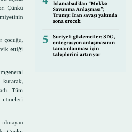
4
İslamabad’dan “Mekke
or. Çünkü
Savunma Anlaşması”;
Trump: İran savaşı yakında
emiyetinin
sona erecek
5
Suriyeli gözlemciler: SDG,
ir çocuğu,
entegrasyon anlaşmasının
vik ettiği
tamamlanması için
taleplerini artırıyor
ümgeneral
kurarak,
kladı. Tüm
 etmeleri
t olmayan
dı. Çünkü