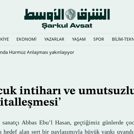
KİYE
EKONOMİ
YAZARLAR
YAŞAM
SPOR
BİLİM-TEK
 edilmesi, İsrail’deki seçim mücadelesinde yankı uyandırdı
cuk intiharı ve umutsuzl
jitalleşmesi’
ı sanatçı Abbas Ebu’l Hasan, geçtiğimiz günlerde çoc
rı hedef alan sert bir paylaşımıyla büyük yankı uyandı