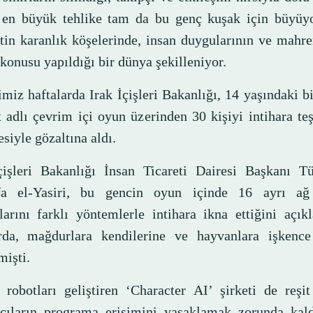
 en büyük tehlike tam da bu genç kuşak için büyüy
etin karanlık köşelerinde, insan duygularının ve mahr
 konusu yapıldığı bir dünya şekilleniyor.
miz haftalarda Irak İçişleri Bakanlığı, 14 yaşındaki b
 adlı çevrim içi oyun üzerinden 30 kişiyi intihara teş
siyle gözaltına aldı.
çişleri Bakanlığı İnsan Ticareti Dairesi Başkanı T
fa el-Yasiri, bu gencin oyun içinde 16 ayrı ağ 
larını farklı yöntemlerle intihara ikna ettiğini açı
rda, mağdurlara kendilerine ve hayvanlara işkence
mişti.
 robotları geliştiren ‘Character AI’ şirketi de reşi
ıcıların programa erişimini yasaklamak zorunda kal