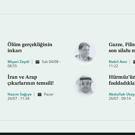
Ölüm gerçekliğinin
Gazze, Filis
inkarı
son silahı 
Mişari Zeydi
Salı 04/08 -
Nebil Amr
08:55
11:22
İran ve Arap
Hürmüz’ü
çıkarlarının temsili!
fısıldadıkla
Hazım Sağıye
Pazar
Abdullah Utay
26/07 - 11:34
26/07 - 09:14