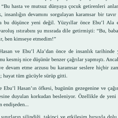
 “Bu hasta ve mutsuz dünyaya çocuk getirenleri anl
k, insanlığın devamını sorgulayan karamsar bir tavır 
a bu düşünce yeni değil. Yüzyıllar önce Ebu’l Ala e
varoluş ıstırabını şu mısrada dile getirmişti: “Bu, ba
dir, ben kimseye etmedim!”
Hasan ve Ebu’l Ala’dan önce de insanlık tarihinde
u kesmiş nice düşünür benzer çağrılar yapmıştı. Anca
 ve devam etme arzusu bu karamsar seslere hiçbir za
; hayat tüm gücüyle sürüp gitti.
e Ebu’l Hasan’ın öfkesi, bugünün gezegenine ve çağın
sine duyulan korkudan besleniyor. Özellikle de yeni 
n endişeden...
sınırların silindiği, takipçi ve etkileşim hırsıyla dolu 