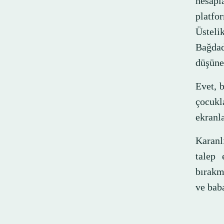
hesapla
platfo
Üsteli
Bağdad
düşünen
Evet, b
çocukl
ekranl
Karanl
talep
bırakm
ve baba