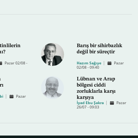
tinlilerin
Barış bir sihirbazlık
mı?
değil bir süreçtir
Pazar 02/08 -
Hazım Sağıye
Pazar
02/08 - 09:40
n
Lübnan ve Arap
rı
bölgesi ciddi
zorluklarla karşı
bi
Pazar
karşıya
İyad Ebu Şakra
Pazar
26/07 - 09:03