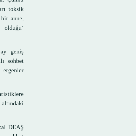
arı toksik
 bir anne,
p olduğu’
ay geniş
lı sohbet
 ergenler
istiklere
altındaki
jital DEAŞ