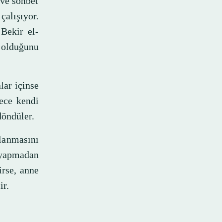
 ve sohbet
alışıyor.
Bekir el-
 olduğunu
lar içinse
lece kendi
döndüler.
lanmasını
yapmadan
rse, anne
ir.