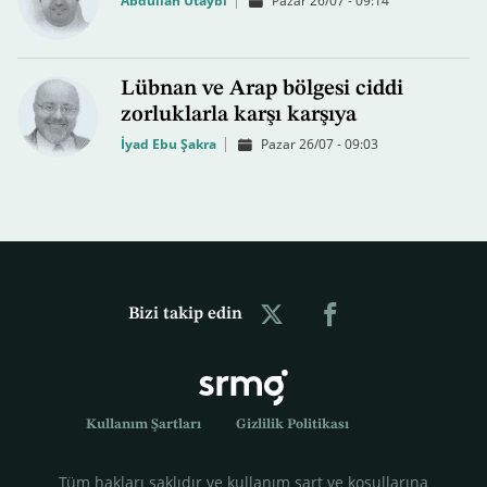
Abdullah Utaybi
Pazar 26/07 - 09:14
Lübnan ve Arap bölgesi ciddi
zorluklarla karşı karşıya
İyad Ebu Şakra
Pazar 26/07 - 09:03
Bizi takip edin
Kullanım Şartları
Gizlilik Politikası
Tüm hakları saklıdır ve kullanım şart ve koşullarına