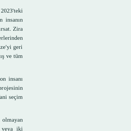
2023'teki
on insanın
rsat. Zira
erlerinden
ze'yi geri
mış ve tüm
on insanı
rojesinin
Yani seçim
li olmayan
 veya iki