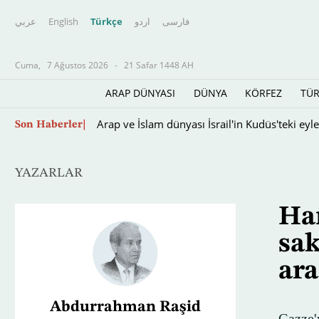
عربي
English
Türkçe
اردو
فارسى
Cuma,
7 Ağustos 2026
-
21 Safar 1448 AH
ARAP DÜNYASI
DÜNYA
KÖRFEZ
TÜR
İsrail Genelkurmay Başkanı, Gazze'deki "önley
Son Haberler
YAZARLAR
Ham
sak
ara
Abdurrahman Raşid
Gazze'