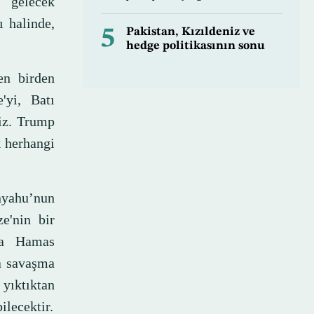
 gelecek
 halinde,
5
Pakistan, Kızıldeniz ve
hedge politikasının sonu
en birden
'yi, Batı
yiz. Trump
k herhangi
yahu’nun
e'nin bir
ra Hamas
ha savaşma
 yıktıktan
ilecektir.