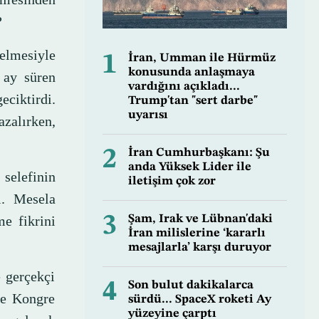
?
elmesiyle
1
İran, Umman ile Hürmüz
konusunda anlaşmaya
 ay süren
vardığını açıkladı...
iktirdi.
Trump'tan "sert darbe"
uyarısı
azalırken,
2
İran Cumhurbaşkanı: Şu
anda Yüksek Lider ile
elefinin
iletişim çok zor
i. Mesela
3
me fikrini
Şam, Irak ve Lübnan'daki
İran milislerine ‘kararlı
mesajlarla’ karşı duruyor
e gerçekçi
4
Son bulut dakikalarca
ve Kongre
sürdü... SpaceX roketi Ay
yüzeyine çarptı