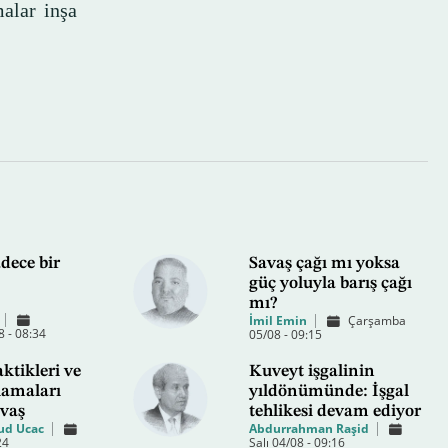
malar inşa
dece bir
Savaş çağı mı yoksa
güç yoluyla barış çağı
mı?
İmil Emin
Çarşamba
 - 08:34
05/08 - 09:15
ktikleri ve
Kuveyt işgalinin
lamaları
yıldönümünde: İşgal
avaş
tehlikesi devam ediyor
d Ucac
Abdurrahman Raşid
24
Salı 04/08 - 09:16