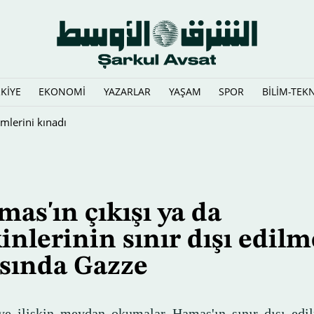
KİYE
EKONOMİ
YAZARLAR
YAŞAM
SPOR
BİLİM-TEK
ici harekatın" süreceğini vurguladı
as'ın çıkışı ya da
inlerinin sınır dışı edilm
sında Gazze
ye ilişkin meydan okumalar Hamas'ın sınır dışı edi