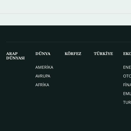
ARAP
DÜNYA
KÖRFEZ
TÜRKİYE
EK
DÜNYASI
AMERİKA
ENE
AVRUPA
OT
AFRİKA
FİN
EM
TUR