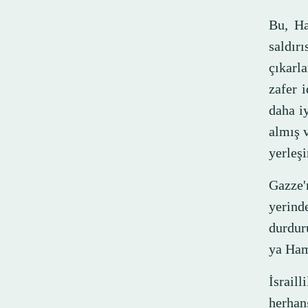
Bu, Ha
saldır
çıkarla
zafer 
daha iy
almış v
yerleşi
Gazze'
yerind
durduru
ya Hama
İsraill
herhan