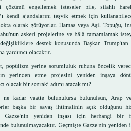
li çözümü engellemek isteseler bile, silahlı hare
ı kendi ajandalarını teşvik etmek için kullanabilece
nokta olarak görüyorlar. Hamas veya Aşil Topuğu, ina
ahu'nun askeri projelerine ve hâlâ tamamlamak istey
 değişikliklere destek konusunda Başkan Trump'tan i
na yardımcı olacaktır.
t, popülizm yerine sorumluluk ruhuna öncelik vere
'ın yerinden etme projesini yeniden inşaya dönü
cı olacak bir sonraki adımı atacak mı?
, ne kadar vaatte bulunulursa bulunulsun, Arap v
örler başka bir savaş ihtimalinin açık olduğunu hiss
e, Gazze'nin yeniden inşası için herhangi bir f
inde bulunulmayacaktır. Geçmişte Gazze'nin yeniden i