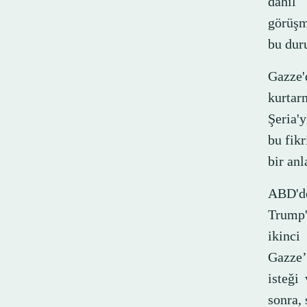
dahil
görüşm
bu dur
Gazze'
kurtar
Şeria'y
bu fikr
bir anl
ABD'd
Trump'
ikinc
Gazze’
isteği
sonra, 