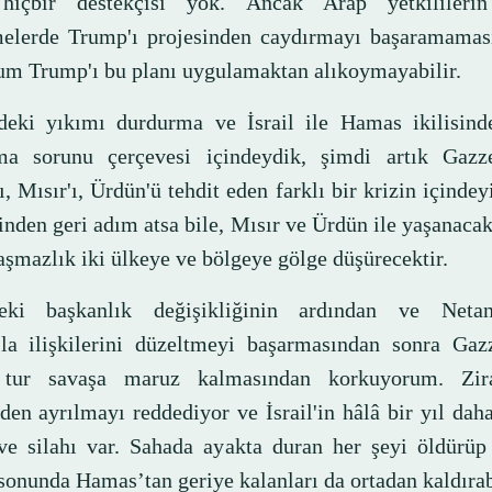
 hiçbir destekçisi yok. Ancak Arap yetkililerin
elerde Trump'ı projesinden caydırmayı başaramaması
um Trump'ı bu planı uygulamaktan alıkoymayabilir.
deki yıkımı durdurma ve İsrail ile Hamas ikilisind
ma sorunu çerçevesi içindeydik, şimdi artık Gazze
ı, Mısır'ı, Ürdün'ü tehdit eden farklı bir krizin içinde
inden geri adım atsa bile, Mısır ve Ürdün ile yaşanaca
aşmazlık iki ülkeye ve bölgeye gölge düşürecektir.
eki başkanlık değişikliğinin ardından ve Netan
la ilişkilerini düzeltmeyi başarmasından sonra Gazz
i tur savaşa maruz kalmasından korkuyorum. Zi
den ayrılmayı reddediyor ve İsrail'in hâlâ bir yıl da
 ve silahı var. Sahada ayakta duran her şeyi öldürüp
sonunda Hamas’tan geriye kalanları da ortadan kaldırab