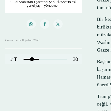
Suudi Arabistan’lı gazeteci. Şarku’l Avsat’ın eski
genel yayın yönetmeni
tüm nüf
Bir ke
birlik
müzak
Cumartesi - 8 Şubat 2025
Washing
Gazze 
T
20
T
Başka
başarm
Hamas'
önerdi
Trump'
değil,