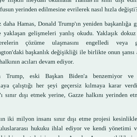
usun yerinden edilmesine evrilerek nasıl hızla değişti
z daha Hamas, Donald Trump'ın yeniden başkanlığa g
te yaklaşan gelişmeleri yanlış okudu. Yaklaşık dokuz
erelerin çözüme ulaşmasını engelledi veya gec
ton'daki başkanlık değişikliği ile birlikte onun şansı 
halkının acıları devam ediyor.
n Trump, eski Başkan Biden'a benzemiyor ve s
aya çalıştığı her şeyi geçersiz kılmaya karar verd
ı sınır dışı etmek yerine, Gazze halkını yerinden et
!
ın iki milyon insanı sınır dışı etme projesi kesinlikl
 uluslararası hukuku ihlal ediyor ve kendi yönetimi 