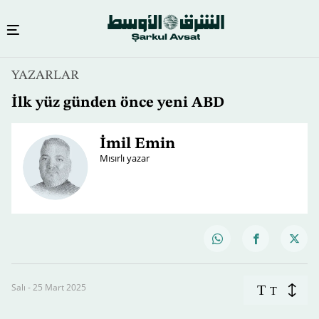
YAZARLAR
İlk yüz günden önce yeni ABD
İmil Emin
Mısırlı yazar
Salı - 25 Mart 2025
T
T