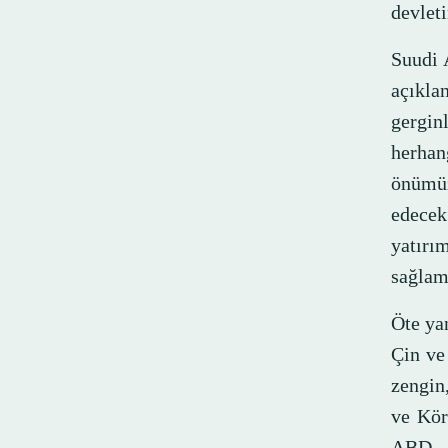
devleti
Suudi 
açıkla
gergin
herhan
önümüz
edecek
yatırı
sağla
Öte ya
Çin ve 
zengin,
ve Kör
ABD a