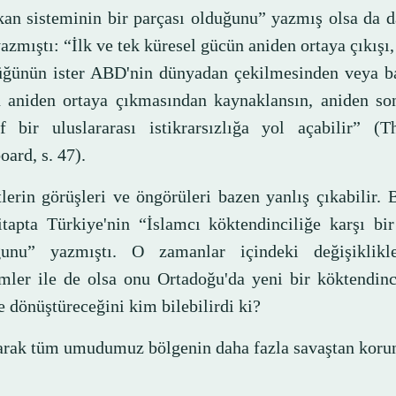
an sisteminin bir parçası olduğunu” yazmış olsa da d
azmıştı: “İlk ve tek küresel gücün aniden ortaya çıkışı
üğünün ister ABD'nin dünyadan çekilmesinden veya baş
n aniden ortaya çıkmasından kaynaklansın, aniden so
if bir uluslararası istikrarsızlığa yol açabilir” (
ard, s. 47).
lerin görüşleri ve öngörüleri bazen yanlış çıkabilir. 
itapta Türkiye'nin “İslamcı köktendinciliğe karşı bi
unu” yazmıştı. O zamanlar içindeki değişiklikl
mler ile de olsa onu Ortadoğu'da yeni bir köktendinc
e dönüştüreceğini kim bilebilirdi ki?
arak tüm umudumuz bölgenin daha fazla savaştan koru