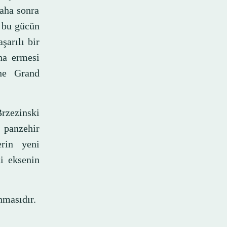
aha sonra
, bu gücün
arılı bir
na ermesi
The Grand
Brzezinski
r panzehir
erin yeni
i eksenin
nmasıdır.