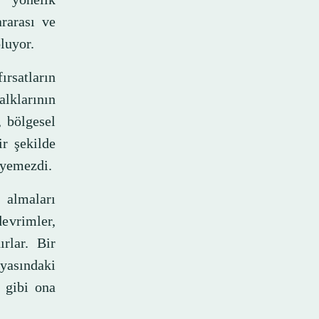
rarası ve
oluyor.
ırsatların
lklarının
, bölgesel
ir şekilde
üyemezdi.
 almaları
vrimler,
ırlar. Bir
yasındaki
m gibi ona