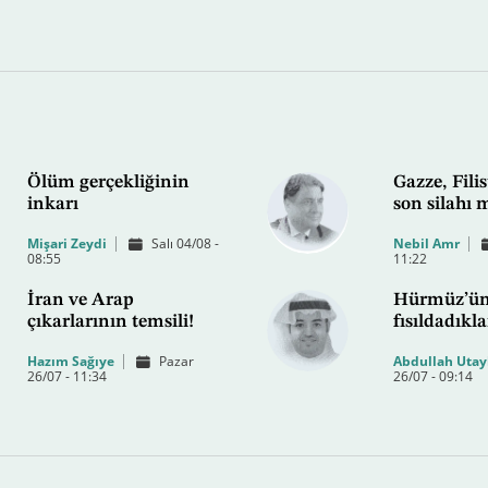
Ölüm gerçekliğinin
Gazze, Filis
inkarı
son silahı 
Mişari Zeydi
Salı 04/08 -
Nebil Amr
08:55
11:22
İran ve Arap
Hürmüz’ü
çıkarlarının temsili!
fısıldadıkla
Hazım Sağıye
Pazar
Abdullah Utay
26/07 - 11:34
26/07 - 09:14