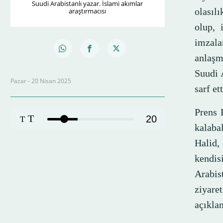
Suudi Arabistanlı yazar. İslami akımlar
olasıl
araştırmacısı
olup, 
imzal
anlaşm
Suudi A
Pazar - 20 Nisan 2025
sarf ett
Prens 
T
20
T
kalaba
Halid,
kendi
Arabis
ziyare
açıkla