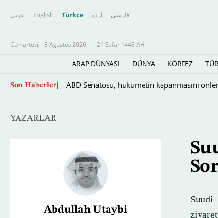
عربي
English
Türkçe
اردو
فارسى
Cumartesi,
8 Ağustos 2026
-
21 Safar 1448 AH
ARAP DÜNYASI
DÜNYA
KÖRFEZ
TÜR
Odyssey, Kara Şövalye filmlerini bile geçti
Son Haberler
YAZARLAR
Suu
So
Suudi 
Abdullah Utaybi
ziyare