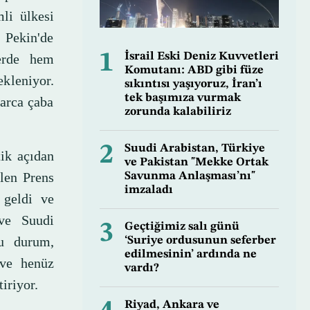
mli ülkesi
 Pekin'de
1
İsrail Eski Deniz Kuvvetleri
erde hem
Komutanı: ABD gibi füze
kleniyor.
sıkıntısı yaşıyoruz, İran’ı
tek başımıza vurmak
larca çaba
zorunda kalabiliriz
2
Suudi Arabistan, Türkiye
ik açıdan
ve Pakistan "Mekke Ortak
elen Prens
Savunma Anlaşması’nı"
imzaladı
 geldi ve
ve Suudi
3
Geçtiğimiz salı günü
Bu durum,
‘Suriye ordusunun seferber
edilmesinin’ ardında ne
 ve henüz
vardı?
iriyor.
Riyad, Ankara ve