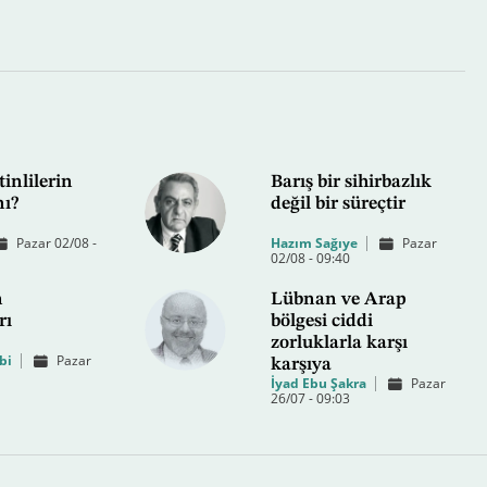
tinlilerin
Barış bir sihirbazlık
mı?
değil bir süreçtir
Pazar 02/08 -
Hazım Sağıye
Pazar
02/08 - 09:40
n
Lübnan ve Arap
rı
bölgesi ciddi
zorluklarla karşı
bi
Pazar
karşıya
İyad Ebu Şakra
Pazar
26/07 - 09:03