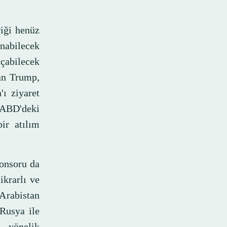
riği henüz
nabilecek
açabilecek
kan Trump,
ı ziyaret
 ABD'deki
ir atılım
ponsoru da
ikrarlı ve
 Arabistan
 Rusya ile
 yönelik