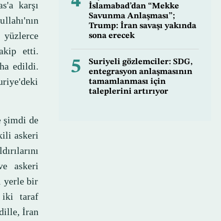
4
as'a karşı
İslamabad’dan “Mekke
Savunma Anlaşması”;
llahı'nın
Trump: İran savaşı yakında
 yüzlerce
sona erecek
akip etti.
5
Suriyeli gözlemciler: SDG,
ha edildi.
entegrasyon anlaşmasının
uriye'deki
tamamlanması için
taleplerini artırıyor
e şimdi de
ili askeri
ırılarını
ve askeri
 yerle bir
iki taraf
ille, İran