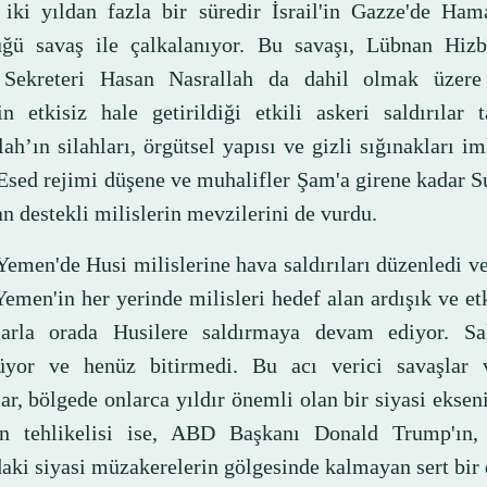
 iki yıldan fazla bir süredir İsrail'in Gazze'de Ham
üğü savaş ile çalkalanıyor. Bu savaşı, Lübnan Hizbu
Sekreteri Hasan Nasrallah da dahil olmak üzere
in etkisiz hale getirildiği etkili askeri saldırılar t
ah’ın silahları, örgütsel yapısı ve gizli sığınakları im
 Esed rejimi düşene ve muhalifler Şam'a girene kadar S
n destekli milislerin mevzilerini de vurdu.
 Yemen'de Husi milislerine hava saldırıları düzenledi v
men'in her yerinde milisleri hedef alan ardışık ve etk
ılarla orada Husilere saldırmaya devam ediyor. Sald
üyor ve henüz bitirmedi. Bu acı verici savaşlar 
lar, bölgede onlarca yıldır önemli olan bir siyasi ekseni
En tehlikelisi ise, ABD Başkanı Donald Trump'ın, 
aki siyasi müzakerelerin gölgesinde kalmayan sert bir d