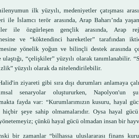
ilenyumun ilk yüzyılı, medeniyetler çatışması arası
eri ile İslamcı terör arasında, Arap Baharı’nda yaşa
mler ile özgürleşen gençlik arasında, Arap reji
mesine ve “köktendinci hareketler” tarafından ikti
lmesine yönelik yoğun ve bilinçli destek arasında çe
 ulaştığı, “çelişkiler” yüzyılı olarak tanımlanabilir. “
lik” yüzyılı olarak da nitelendirilebilir.
alid'in ziyareti gibi sıra dışı durumları anlamaya çal
yımsal senaryolar oluştururken, Napolyon'un ş
amakta fayda var: “Kurumlarımızın kusuru, hayal güc
 hiçbir şeye sahip olmamalarıdır. Oysa hayal güc
 yönetemeyiz; çünkü hayal gücü olmadan insan bir hayv
nski bir zamanlar “bilhassa uluslararası finans kuru