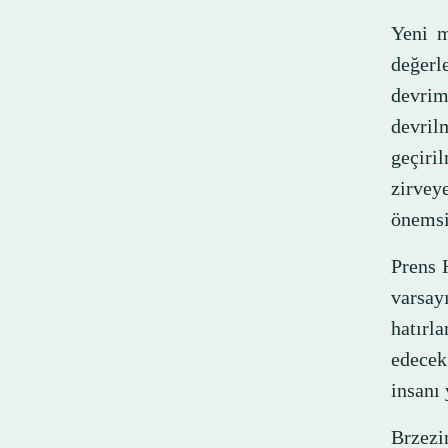
Yeni m
değerl
devri
devril
geçiri
zirveye
önemsiz
Prens H
varsa
hatırl
edecek
insanı
Brzezi