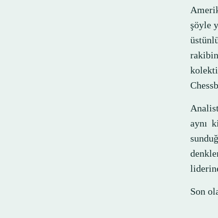
Amerik
şöyle y
üstünl
rakibi
kolekt
Chessbo
Analist
aynı k
sunduğ
denkle
liderin
Son ol