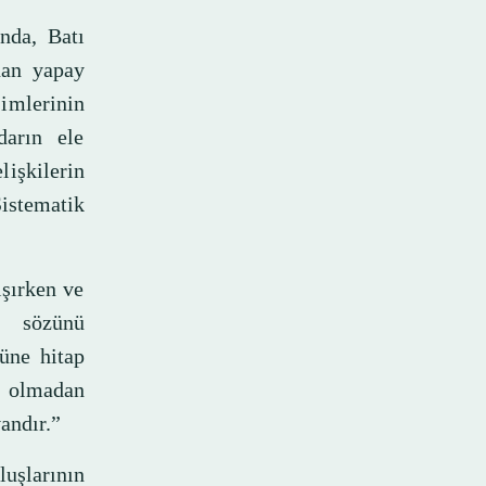
nda, Batı
nan yapay
mlerinin
darın ele
lişkilerin
Sistematik
ışırken ve
u sözünü
üne hitap
ü olmadan
andır.”
luşlarının