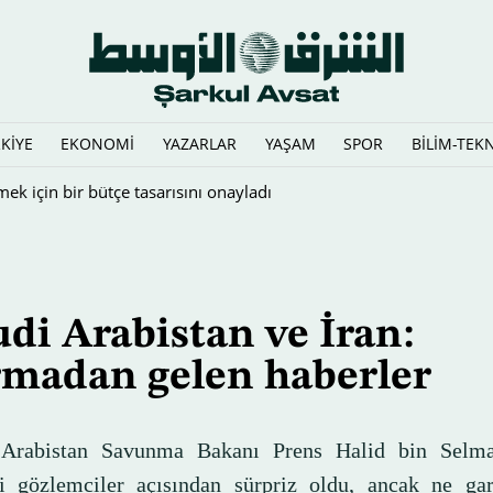
KİYE
EKONOMİ
YAZARLAR
YAŞAM
SPOR
BİLİM-TEK
di Arabistan ve İran:
rmadan gelen haberler
Arabistan Savunma Bakanı Prens Halid bin Selma
ti gözlemciler açısından sürpriz oldu, ancak ne ga