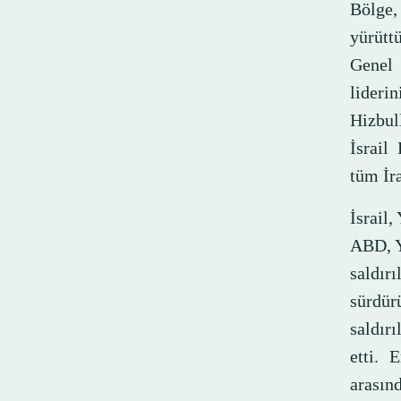
Bölge,
yürütt
Genel 
liderin
Hizbull
İsrail
tüm İra
İsrail,
ABD, Ye
saldır
sürdür
saldırı
etti. 
arasınd