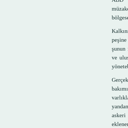
müzake
bölgese
Kalkın
peşine
şunun 
ve ulus
yönete
Gerçek
bakım
varlık
yandan
askeri
eklenen