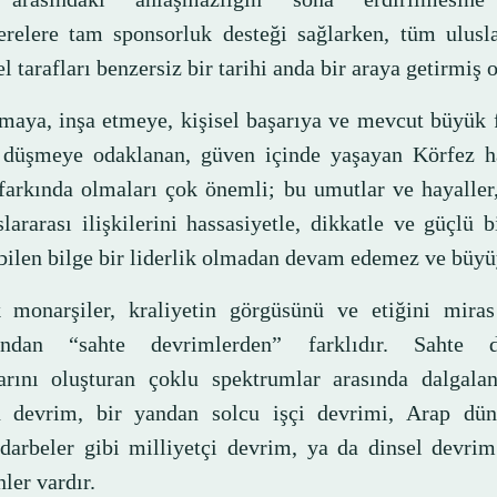
relere tam sponsorluk desteği sağlarken, tüm ulusla
l tarafları benzersiz bir tarihi anda bir araya getirmiş 
maya, inşa etmeye, kişisel başarıya ve mevcut büyük f
 düşmeye odaklanan, güven içinde yaşayan Körfez ha
farkında olmaları çok önemli; bu umutlar ve hayaller
lararası ilişkilerini hassasiyetle, dikkatle ve güçlü b
bilen bilge bir liderlik olmadan devam edemez ve büy
 monarşiler, kraliyetin görgüsünü ve etiğini miras
ından “sahte devrimlerden” farklıdır. Sahte de
larını oluşturan çoklu spektrumlar arasında dalgalan
 devrim, bir yandan solcu işçi devrimi, Arap dün
 darbeler gibi milliyetçi devrim, ya da dinsel devri
ler vardır.