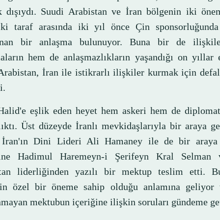
ık dışıydı. Suudi Arabistan ve İran bölgenin iki öne
iki taraf arasında iki yıl önce Çin sponsorluğunda
anan bir anlaşma bulunuyor. Buna bir de ilişkil
aların hem de anlaşmazlıkların yaşandığı on yıllar e
rabistan, İran ile istikrarlı ilişkiler kurmak için defa
i.
Halid'e eşlik eden heyet hem askeri hem de diplomat
lıktı. Üst düzeyde İranlı mevkidaşlarıyla bir araya g
 İran'ın Dini Lideri Ali Hamaney ile de bir araya
sine Hadimul Haremeyn-i Şerifeyn Kral Selman 
tan liderliğinden yazılı bir mektup teslim etti. 
tin özel bir öneme sahip olduğu anlamına geliyor
nmayan mektubun içeriğine ilişkin soruları gündeme get