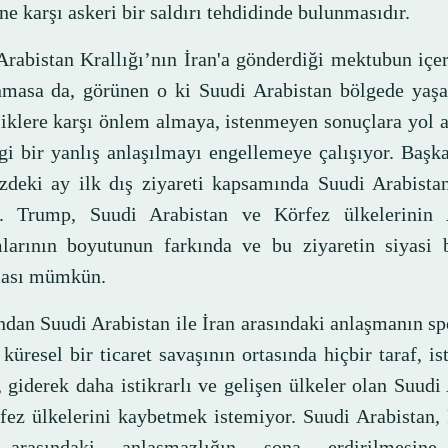
ne karşı askeri bir saldırı tehdidinde bulunmasıdır.
Arabistan Krallığı’nın İran'a gönderdiği mektubun içe
nmasa da, görünen o ki Suudi Arabistan bölgede yaşa
liklere karşı önlem almaya, istenmeyen sonuçlara yol 
gi bir yanlış anlaşılmayı engellemeye çalışıyor. Baş
deki ay ilk dış ziyareti kapsamında Suudi Arabistan'
. Trump, Suudi Arabistan ve Körfez ülkelerinin
mlarının boyutunun farkında ve bu ziyaretin siyasi b
ması mümkün.
ndan Suudi Arabistan ile İran arasındaki anlaşmanın s
küresel bir ticaret savaşının ortasında hiçbir taraf, ist
 giderek daha istikrarlı ve gelişen ülkeler olan Suudi
fez ülkelerini kaybetmek istemiyor. Suudi Arabistan,
rasındaki anlaşmazlığın sona erdirilmesine