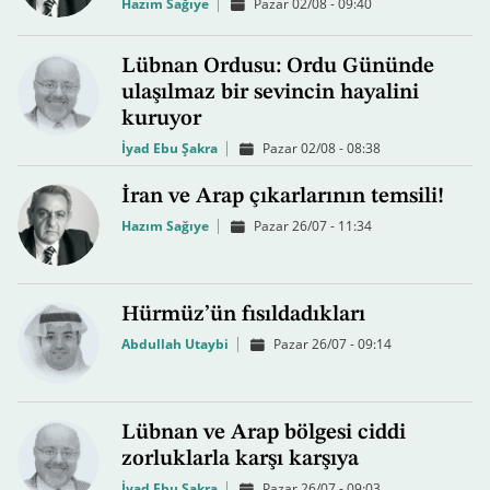
Hazım Sağıye
Pazar 02/08 - 09:40
Lübnan Ordusu: Ordu Gününde
ulaşılmaz bir sevincin hayalini
kuruyor
İyad Ebu Şakra
Pazar 02/08 - 08:38
İran ve Arap çıkarlarının temsili!
Hazım Sağıye
Pazar 26/07 - 11:34
Hürmüz’ün fısıldadıkları
Abdullah Utaybi
Pazar 26/07 - 09:14
Lübnan ve Arap bölgesi ciddi
zorluklarla karşı karşıya
İyad Ebu Şakra
Pazar 26/07 - 09:03