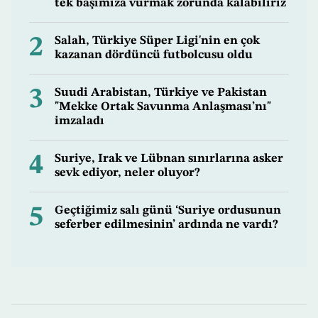
tek başımıza vurmak zorunda kalabiliriz
2
Salah, Türkiye Süper Ligi'nin en çok
kazanan dördüncü futbolcusu oldu
3
Suudi Arabistan, Türkiye ve Pakistan
"Mekke Ortak Savunma Anlaşması’nı"
imzaladı
4
Suriye, Irak ve Lübnan sınırlarına asker
sevk ediyor, neler oluyor?
5
Geçtiğimiz salı günü ‘Suriye ordusunun
seferber edilmesinin’ ardında ne vardı?