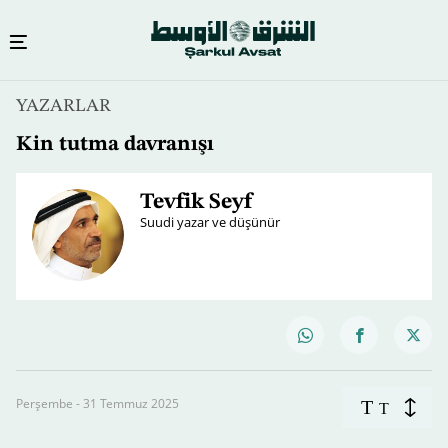
YAZARLAR
Kin tutma davranışı
Tevfik Seyf
Suudi yazar ve düşünür
Perşembe - 31 Temmuz 2025
T
T