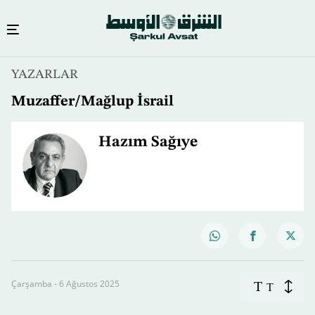
YAZARLAR
Muzaffer/Mağlup İsrail
Hazım Sağıye
Çarşamba - 6 Ağustos 2025
T
T