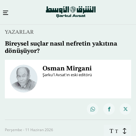
YAZARLAR
Bireysel suçlar nasıl nefretin yakıtına
dönüşüyor?
Osman Mirgani
Şarku'l Avsat'ın eski editörü
Perşembe - 11 Haziran 2026
T
T