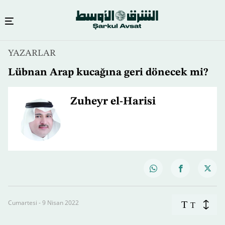
YAZARLAR
Lübnan Arap kucağına geri dönecek mi?
Zuheyr el-Harisi
Cumartesi - 9 Nisan 2022
T
T