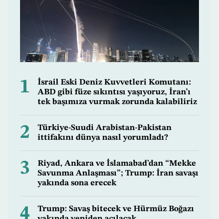
1
İsrail Eski Deniz Kuvvetleri Komutanı:
ABD gibi füze sıkıntısı yaşıyoruz, İran’ı
tek başımıza vurmak zorunda kalabiliriz
2
Türkiye-Suudi Arabistan-Pakistan
ittifakını dünya nasıl yorumladı?
3
Riyad, Ankara ve İslamabad’dan “Mekke
Savunma Anlaşması”; Trump: İran savaşı
yakında sona erecek
4
Trump: Savaş bitecek ve Hürmüz Boğazı
yakında yeniden açılacak