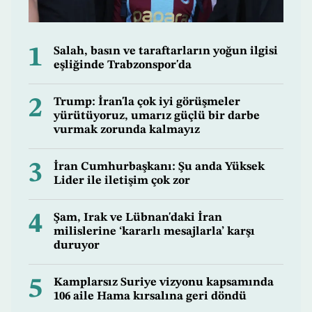
1
Salah, basın ve taraftarların yoğun ilgisi
eşliğinde Trabzonspor'da
2
Trump: İran'la çok iyi görüşmeler
yürütüyoruz, umarız güçlü bir darbe
vurmak zorunda kalmayız
3
İran Cumhurbaşkanı: Şu anda Yüksek
Lider ile iletişim çok zor
4
Şam, Irak ve Lübnan'daki İran
milislerine ‘kararlı mesajlarla’ karşı
duruyor
5
Kamplarsız Suriye vizyonu kapsamında
106 aile Hama kırsalına geri döndü