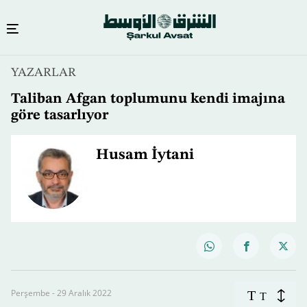
YAZARLAR
Taliban Afgan toplumunu kendi imajına
göre tasarlıyor
Husam İytani
Perşembe - 29 Aralık 2022
T
T