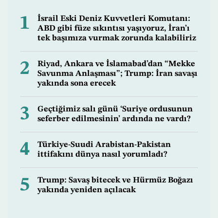
1
İsrail Eski Deniz Kuvvetleri Komutanı:
ABD gibi füze sıkıntısı yaşıyoruz, İran’ı
tek başımıza vurmak zorunda kalabiliriz
2
Riyad, Ankara ve İslamabad’dan “Mekke
Savunma Anlaşması”; Trump: İran savaşı
yakında sona erecek
3
Geçtiğimiz salı günü ‘Suriye ordusunun
seferber edilmesinin’ ardında ne vardı?
4
Türkiye-Suudi Arabistan-Pakistan
ittifakını dünya nasıl yorumladı?
5
Trump: Savaş bitecek ve Hürmüz Boğazı
yakında yeniden açılacak