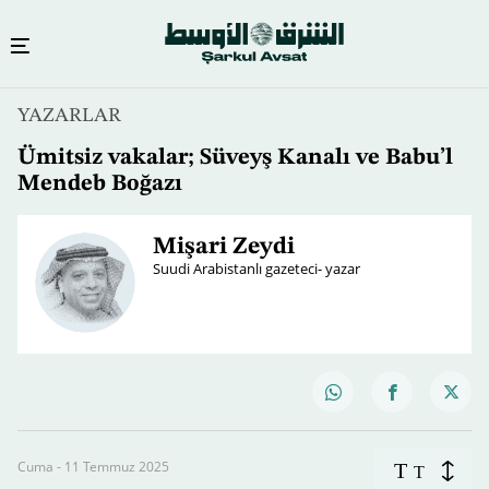
YAZARLAR
Ümitsiz vakalar; Süveyş Kanalı ve Babu’l
Mendeb Boğazı
Mişari Zeydi
Suudi Arabistanlı gazeteci- yazar
Cuma - 11 Temmuz 2025
T
T