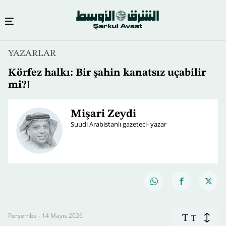
YAZARLAR
Körfez halkı: Bir şahin kanatsız uçabilir
mi?!
Mişari Zeydi
Suudi Arabistanlı gazeteci- yazar
Perşembe - 14 Mayıs 2026
T
T