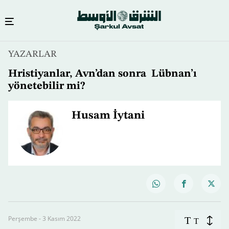
YAZARLAR
Hristiyanlar, Avn’dan sonra Lübnan’ı
yönetebilir mi?
Husam İytani
Perşembe - 3 Kasım 2022
T
T