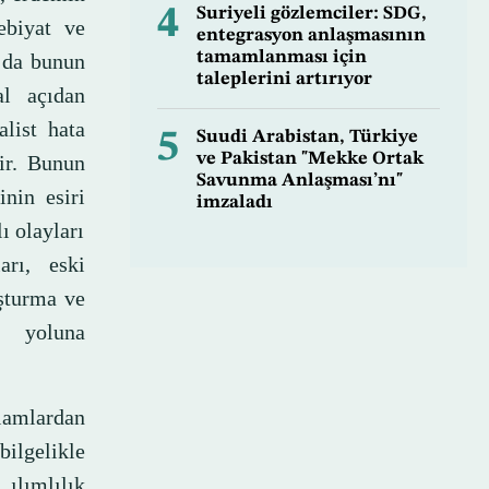
4
Suriyeli gözlemciler: SDG,
ebiyat ve
entegrasyon anlaşmasının
tamamlanması için
a da bunun
taleplerini artırıyor
al açıdan
list hata
5
Suudi Arabistan, Türkiye
ve Pakistan "Mekke Ortak
lir. Bunun
Savunma Anlaşması’nı"
nin esiri
imzaladı
ı olayları
rı, eski
uşturma ve
e yoluna
lamlardan
ilgelikle
ılımlılık