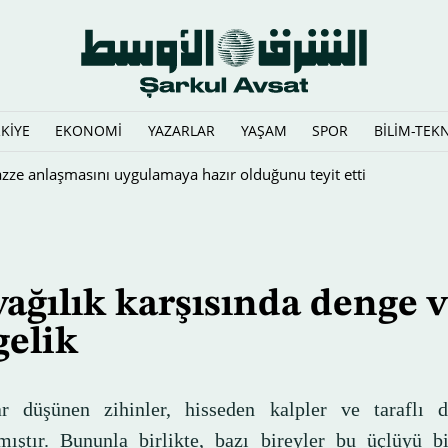
KİYE
EKONOMİ
YAZARLAR
YAŞAM
SPOR
BİLİM-TEK
ağılık karşısında denge 
gelik
ar düşünen zihinler, hisseden kalpler ve taraflı d
lmıştır. Bununla birlikte, bazı bireyler bu üçlüyü b