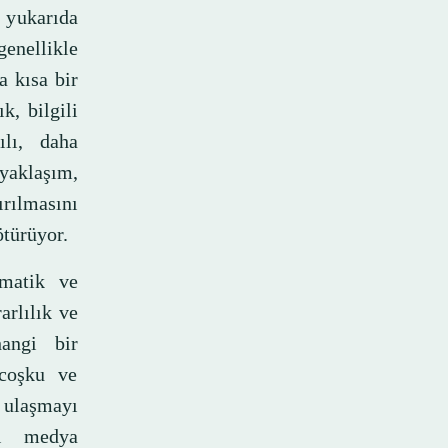
a yukarıda
genellikle
a kısa bir
k, bilgili
ılı, daha
aklaşım,
ırılmasını
ötürüyor.
ematik ve
arlılık ve
hangi bir
 coşku ve
, ulaşmayı
al medya