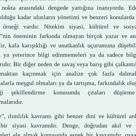
 nokta arasındaki dengede yattığına inanıyordu. Ed
 olduğu kadar ulusların yönetimi ve benzeri konulard
 örneği vardır. Nitekim siyasi, kültürel ve sosy
”nin öneminin farkında olmayan birçok yazar ve ana
lir, kafa karışıklığı ve unutkanlık uçurumuna düşebi
, ya yeterince bilgi edinmemeleri ya da sadece bilgi
ıdır. Bir diğer neden de savaş veya barış gibi çalkantıl
lmaktan kaçınmak için analize çok fazla dalmala
malarla meşgul olmaları ya da tartışma, farkındalık ol
eği şekillendirme konusunda çıtaları düşürm
malarıdır.
”, ılımlılık kavramı gibi benzer dini ve kültürel an
 bir siyasi kavramdır. Denge, doğrudan akıl ve b
eleri ele almak konusunda esnek bir kavramdır, oysa 