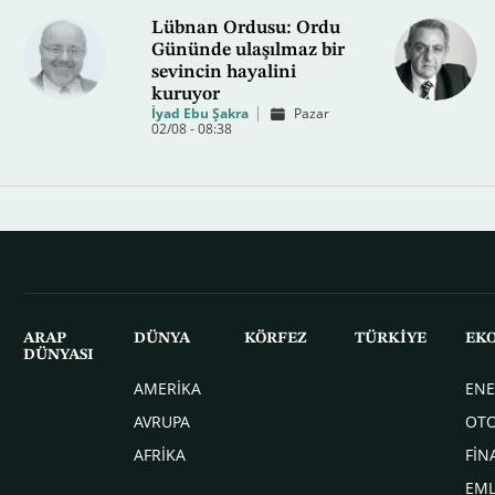
Lübnan Ordusu: Ordu
Gününde ulaşılmaz bir
sevincin hayalini
kuruyor
İyad Ebu Şakra
Pazar
02/08 - 08:38
ARAP
DÜNYA
KÖRFEZ
TÜRKİYE
EK
DÜNYASI
AMERİKA
ENE
AVRUPA
OT
AFRİKA
FİN
EM