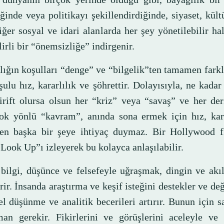
ğinde veya politikayı şekillendirdiğinde, siyaset, kül
iğer sosyal ve idari alanlarda her şey yönetilebilir h
lirli bir “önemsizliğe” indirgenir.
lığın koşulları “denge” ve “bilgelik”ten tamamen farkl
ulu hız, kararlılık ve şöhrettir. Dolayısıyla, ne kada
irift olursa olsun her “kriz” veya “savaş” ve her der
ok yönlü “kavram”, anında sona ermek için hız, kara
ten başka bir şeye ihtiyaç duymaz. Bir Hollywood f
Look Up”ı izleyerek bu kolayca anlaşılabilir.
 bilgi, düşünce ve felsefeyle uğraşmak, dingin ve akı
rir. İnsanda araştırma ve keşif isteğini destekler ve değe
el düşünme ve analitik becerileri artırır. Bunun için s
an gerekir. Fikirlerini ve görüşlerini aceleyle ve 