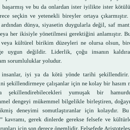
 başarmış ve bu da onlardan ister iyilikte ister kötül
rece seçkin ve yetenekli bireyler ortaya çıkarmıştır
n ardından dünya, siyasetin duygularla değil, saf mant
eya her ikisiyle yönetilmesi gerektiğini anlamıştır. B
 veya kültürel birikim düzeyleri ne olursa olsun, bi
iğe uygun değildir. Liderlik, çoğu insanın kaldır
m sorumluluklar yoludur.
insanlar, iyi ya da kötü yönde tarihi şekillendirir.
ni şekillendirmeye çalışanlar için ne kolay bir hasım 
ca şekillendirebilecekleri yumuşak bir hamur
el dengeyi mükemmel bilgelikle birleştiren, doğayı
ikmiş deneyimi somutlaştıranlar için kolaydır. Bu
” kavramı, gerek dinlerde gerekse felsefe ve kültürl
rupları için son derece önemlidir. Felsefede Aristotele