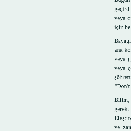
geçirdi
veya d
için be
Bayağı
ana koş
veya g
veya ç
şöhret
“Don't 
Bilim,
gerekti
Eleştir
ve zam