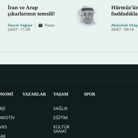
İran ve Arap
Hürmüz’ü
çıkarlarının temsili!
fısıldadıkla
Hazım Sağıye
Pazar
Abdullah Utay
26/07 - 11:34
26/07 - 09:14
ONOMİ
YAZARLAR
YAŞAM
SPOR
RJİ
SAĞLIK
OMOTİV
EĞİTİM
ANS
KÜLTÜR
SANAT
LAK