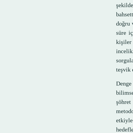
şekilde
bahset
doğru 
süre iç
kişile
incel
sorgul
teşvik 
Denge 
bilimse
şöhret
metodo
etkiyle
hedef