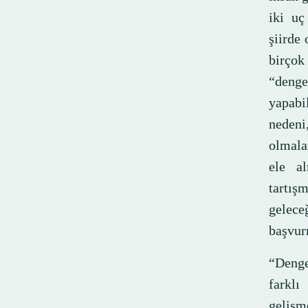
iki uç
şiirde
birçok
“denge
yapabi
nedeni
olmalar
ele a
tartış
gelec
başvur
“Denge
farklı
gelişm