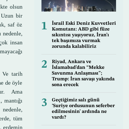
ükte olsun
. Uzun bir
1
İsrail Eski Deniz Kuvvetleri
ık, saf öz
Komutanı: ABD gibi füze
u nedenle,
sıkıntısı yaşıyoruz, İran’ı
tek başımıza vurmak
rçok insan
zorunda kalabiliriz
amayacağı
2
Riyad, Ankara ve
İslamabad’dan “Mekke
 Ve tarih
Savunma Anlaşması”;
Trump: İran savaşı yakında
ne de öyle
sona erecek
dur. Ama
, mantığı
3
Geçtiğimiz salı günü
‘Suriye ordusunun seferber
 nedenle,
edilmesinin’ ardında ne
vardı?
erde, tüm
s, erdemin