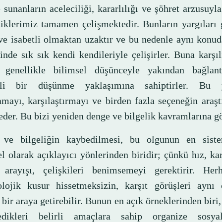
 sunanların aceleciliği, kararlılığı ve şöhret arzusuyl
tiklerimiz tamamen çelişmektedir. Bunların yargıları 
ve isabetli olmaktan uzaktır ve bu nedenle aynı konud
inde sık sık kendi kendileriyle çelişirler. Buna karşılı
r genellikle bilimsel düşünceyle yakından bağlant
ikli bir düşünme yaklaşımına sahiptirler. Bu y
amayı, karşılaştırmayı ve birden fazla seçeneğin araşt
eder. Bu bizi yeniden denge ve bilgelik kavramlarına g
ve bilgeliğin kaybedilmesi, bu olgunun en sist
l olarak açıklayıcı yönlerinden biridir; çünkü hız, kar
 arayışı, çelişkileri benimsemeyi gerektirir. Her
lojik kusur hissetmeksizin, karşıt görüşleri aynı
 bir araya getirebilir. Bunun en açık örneklerinden biri
ledikleri belirli amaçlara sahip organize sosy