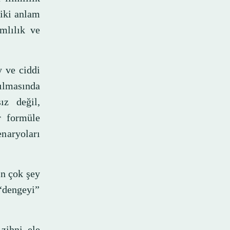
 iki anlam
ımlılık ve
 ve ciddi
ılmasında
ız değil,
r formüle
naryoları
in çok şey
“dengeyi”
zihni ele