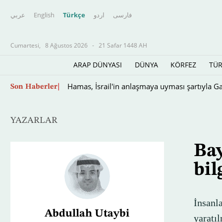
عربي
English
Türkçe
اردو
فارسى
Cumartesi,
8 Ağustos 2026
-
21 Safar 1448 AH
ARAP DÜNYASI
DÜNYA
KÖRFEZ
TÜR
ABD, Küba'ya yeni lider arıyor
Son Haberler
YAZARLAR
Bay
bil
İnsanl
Abdullah Utaybi
yaratı