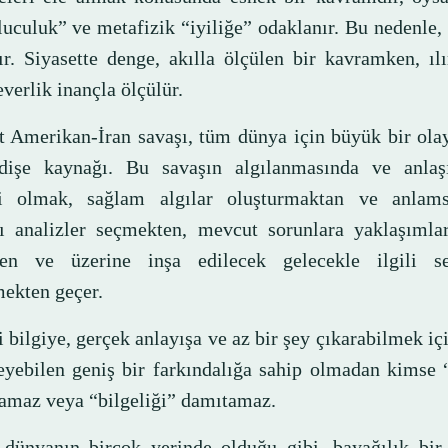
luculuk” ve metafizik “iyiliğe” odaklanır. Bu nedenle,
dır. Siyasette denge, akılla ölçülen bir kavramken, ıl
everlik inançla ölçülür.
 Amerikan-İran savaşı, tüm dünya için büyük bir olay
dişe kaynağı. Bu savaşın algılanmasında ve anlaş
i olmak, sağlam algılar oluşturmaktan ve anlams
ı analizler seçmekten, mevcut sorunlara yaklaşımla
en ve üzerine inşa edilecek gelecekle ilgili se
ekten geçer.
 bilgiye, gerçek anlayışa ve az bir şey çıkarabilmek iç
yebilen geniş bir farkındalığa sahip olmadan kimse 
amaz veya “bilgeliği” damıtamaz.
dünyanın birçok yerinde olduğu gibi, bayağılık bir 