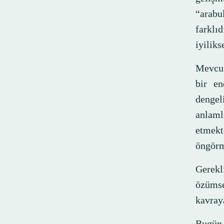
“arabu
farklı
iyiliks
Mevcut
bir en
dengel
anlaml
etmekt
öngörm
Gerekli
özümse
kavray
Bugün 