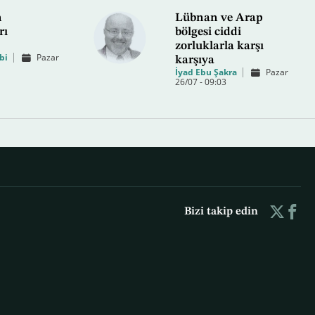
n
Lübnan ve Arap
rı
bölgesi ciddi
zorluklarla karşı
bi
Pazar
karşıya
İyad Ebu Şakra
Pazar
26/07 - 09:03
Bizi takip edin