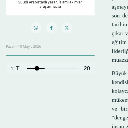
Suudi Arabistanlı yazar. İslami akımlar
aşmayı
araştırmacısı
son de
tarihi
çıkar v
eğitim
Pazar - 10 Mayıs 2026
liderl
muazza
T
20
T
Büyük 
kendisi
kolay
mükemm
ve bir
“denge
insan g