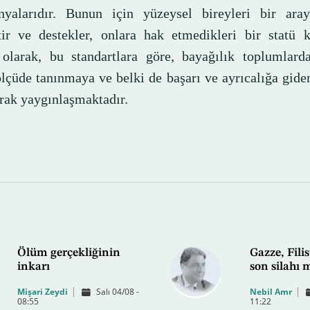
yalarıdır. Bunun için yüzeysel bireyleri bir araya
tir ve destekler, onlara hak etmedikleri bir statü k
olarak, bu standartlara göre, bayağılık toplumlarda
lçüde tanınmaya ve belki de başarı ve ayrıcalığa giden
arak yaygınlaşmaktadır.
Ölüm gerçekliğinin
Gazze, Filis
inkarı
son silahı 
Mişari Zeydi
Salı 04/08 -
Nebil Amr
08:55
11:22