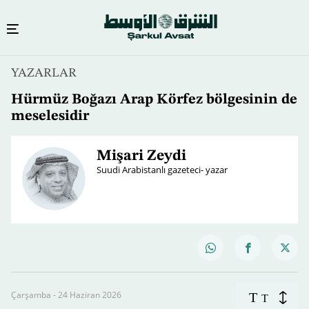
YAZARLAR
Hürmüz Boğazı Arap Körfez bölgesinin de
meselesidir
Mişari Zeydi
Suudi Arabistanlı gazeteci- yazar
Çarşamba - 24 Haziran 2026
T
T