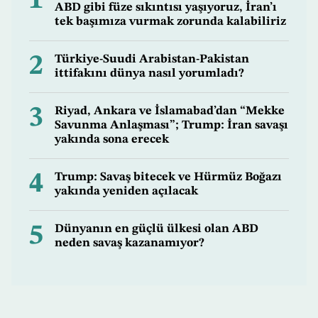
1
ABD gibi füze sıkıntısı yaşıyoruz, İran’ı
tek başımıza vurmak zorunda kalabiliriz
2
Türkiye-Suudi Arabistan-Pakistan
ittifakını dünya nasıl yorumladı?
3
Riyad, Ankara ve İslamabad’dan “Mekke
Savunma Anlaşması”; Trump: İran savaşı
yakında sona erecek
4
Trump: Savaş bitecek ve Hürmüz Boğazı
yakında yeniden açılacak
5
Dünyanın en güçlü ülkesi olan ABD
neden savaş kazanamıyor?